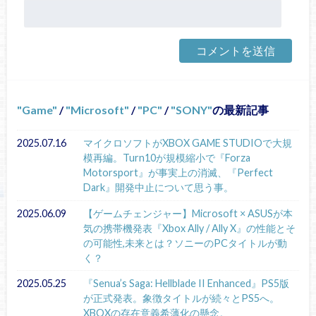
Game
/
Microsoft
/
PC
/
SONY
の最新記事
2025.07.16
マイクロソフトがXBOX GAME STUDIOで大規
模再編。Turn10が規模縮小で『Forza
Motorsport』が事実上の消滅、『Perfect
Dark』開発中止について思う事。
2025.06.09
【ゲームチェンジャー】Microsoft × ASUSが本
気の携帯機発表『Xbox Ally / Ally X』の性能とそ
の可能性,未来とは？ソニーのPCタイトルが動
く？
2025.05.25
『Senua’s Saga: Hellblade II Enhanced』PS5版
が正式発表。象徴タイトルが続々とPS5へ。
XBOXの存在意義希薄化の懸念。