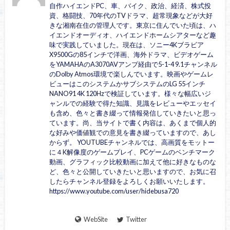
自作ハイエンドPC、車、バイク、政治、経済、株式投
資、格闘技、70年代のTVドラマ、超常現象などが大好
きな湘南在住の管理人です。東京に住んでいた頃は、ハ
イエンドオーディオ、ハイエンドホームシアターなど趣
味で実践していました。現在は、ソニー4Kブラビア
X9500Gの85インチで洋画、海外ドラマ、ビデオゲーム
をYAMAHAのA3070AVアンプ経由で5-1-4 9.1チャンネル
のDolby Atmos環境で楽しんでいます。映画やゲームレ
ビューはこのシステムかサブシステムのLG 55インチ
NANO91 4K 120Hzで検証しています。様々な幅広いジ
ャンルでの経験で得た知識、見識をレビューやエッセイ
も含め、色々と書き綴って情報発信していきたいと思っ
ています。尚、当サイトで書く内容は、あくまで個人的
な好みや価値観での意見を書き綴っていますので、あし
からず。 YOUTUBEチャンネルでは、高画質をモットー
に４K解像度のゲームプレイ、PCゲームのベンチマーク
動画、グラフィック比較動画に加えて他に好きなものな
ど、色々と公開していきたいと思いますので、お気に召
したらチャンネル登録をよろしくお願いいたします。
https://www.youtube.com/user/hidebusa720
WebSite
Twitter