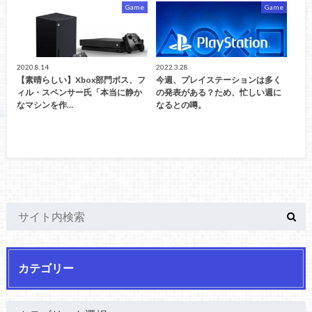
Game
Game
2020.8.14
2022.3.28
【素晴らしい】Xbox部門ボス、フ
今週、プレイステーションは多く
ィル・スペンサー氏「本当に静か
の発表がある？ため、忙しい週に
なマシンを作…
なるとの噂。
カテゴリー