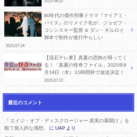
2025.08.02
80年代の傑作刑事ドラマ『マイアミ・
バイス』のリメイク化が、ジョゼフ・
コシンスキー監督 ＆ ダン・ギルロイ
脚本で制作が進行中らしい
2025.07.24
【流石テレ東】真夏の恐怖が帰ってく
る！「真夏の怪奇ファイル」2025年8
月14日（木）3.5時間枠で放送決定！
2025.07.22
最近のコメント
『 エイジ・オブ・ディスクロージャー 真実の幕開け 』を
観て個人的な感想。
に
UAP
より