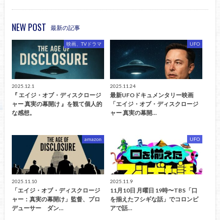
NEW POST
最新の記事
映画、TVドラマ
UFO
2025.12.1
2025.11.24
『 エイジ・オブ・ディスクロージ
最新UFOドキュメンタリー映画
ャー 真実の幕開け 』を観て個人的
「エイジ・オブ・ディスクロージ
な感想。
ャー 真実の幕開…
amazon
UFO
2025.11.10
2025.11.9
「エイジ・オブ・ディスクロージ
11月10日 月曜日 19時〜TBS「口
ャー：真実の幕開け」監督、プロ
を揃えたフシギな話」でコロンビ
デューサー ダン…
アで話…