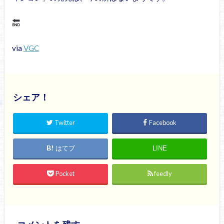
via
VGC
シェア！
Twitter
Facebook
はてブ
LINE
Pocket
feedly