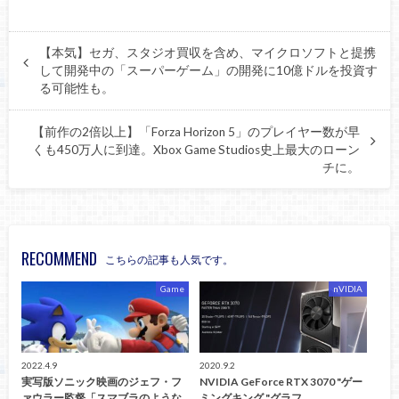
【本気】セガ、スタジオ買収を含め、マイクロソフトと提携
して開発中の「スーパーゲーム」の開発に10億ドルを投資す
る可能性も。
【前作の2倍以上】「Forza Horizon 5」のプレイヤー数が早
くも450万人に到達。Xbox Game Studios史上最大のローン
チに。
RECOMMEND
こちらの記事も人気です。
Game
nVIDIA
2022.4.9
2020.9.2
実写版ソニック映画のジェフ・フ
NVIDIA GeForce RTX 3070 "ゲー
ァウラー監督「スマブラのような
ミングキング "グラフ…