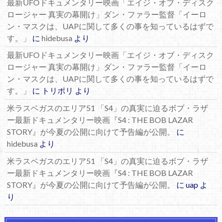
最新UFOドキュメンタリー映画「エイジ・オブ・ディスク
ロージャー 真実の幕開け」ダン・ファラー監督「イーロ
ン・マスクは、UAPに関して多くの事を知っているはずで
す。」
に
hidebusa
より
最新UFOドキュメンタリー映画「エイジ・オブ・ディスク
ロージャー 真実の幕開け」ダン・ファラー監督「イーロ
ン・マスクは、UAPに関して多くの事を知っているはずで
す。」
に
トリポリ
より
米ラスベガスのエリア51 「S4」の真実に迫るボブ・ラザ
ー最新ドキュメンタリー映画『S4 : THE BOB LAZAR
STORY』が今夏の公開に向けて予告編が公開。
に
hidebusa
より
米ラスベガスのエリア51 「S4」の真実に迫るボブ・ラザ
ー最新ドキュメンタリー映画『S4 : THE BOB LAZAR
STORY』が今夏の公開に向けて予告編が公開。
に
uap
よ
り