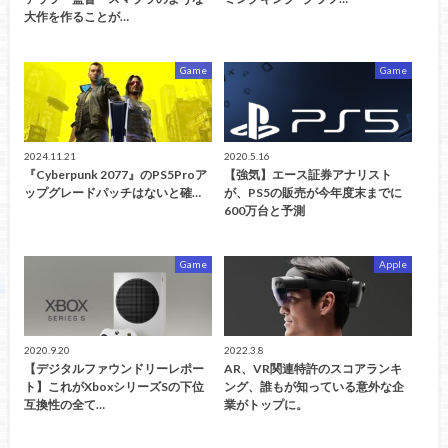
大作を作ることが…
Game
Game
2024.11.21
2020.5.16
『Cyberpunk 2077』のPS5Proア
【強気】エース証券アナリスト
ップグレードパッチはないと確…
が、PS5の販売が今年度末までに
600万台と予測
Game
Apple
2020.9.20
2022.3.8
【デジタルファウンドリーレポー
AR、VR関連特許のスコアランキ
ト】これがXboxシリーズSの下位
ング、誰もが知っている意外な企
互換性の全て…
業がトップに。