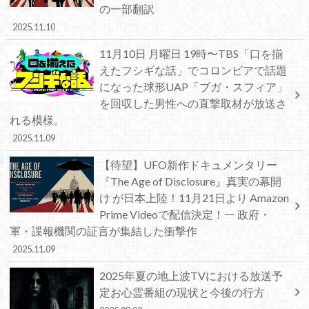
の一部翻訳
2025.11.10
11月10日 月曜日 19時〜TBS「口を揃
えたフシギな話」でコロンビアで話題
になった球形UAP「ブガ・スフィア」
を回収した男性への直撃取材が放送さ
れる模様。
2025.11.09
【待望】UFO新作ドキュメンタリー
『The Age of Disclosure』真実の幕開
け が日本上陸！11月21日より Amazon
Prime Videoで配信決定！一 政府・
軍・諜報機関の証言が集結した衝撃作
2025.11.09
2025年夏の地上波TVにおける放送予
定お心霊番組の現状と今後の行方