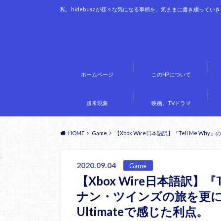
私、hidebusaが様々な気になる事柄を、気ままに書き綴ってい
ホームページ
このHPについて
超常現象
映画、TVドラマ
HOME
Game
【Xbox Wire日本語訳】『Tell Me 
2020.09.04
Game
【Xbox Wire日本語訳】『
ナン・ツインズの旅を更に
Ultimateで感じた利点。