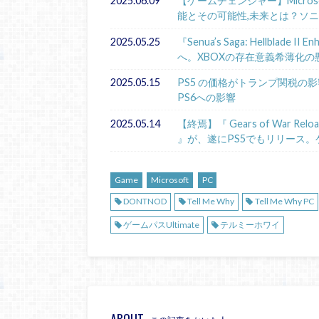
2025.06.09
【ゲームチェンジャー】Microsoft
能とその可能性,未来とは？ソ
2025.05.25
『Senua’s Saga: Hellbla
へ。XBOXの存在意義希薄化の
2025.05.15
PS5 の価格がトランプ関税の影響
PS6への影響
2025.05.14
【終焉】『 Gears of War Re
』が、遂にPS5でもリリース
Game
Microsoft
PC
DONTNOD
Tell Me Why
Tell Me Why PC
ゲームパスUltimate
テルミーホワイ