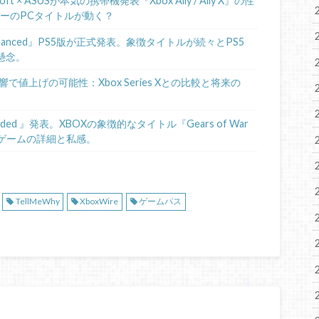
 × ASUSが本気の携帯機発表『Xbox Ally / Ally X』の性
ニーのPCタイトルが動く？
de II Enhanced』PS5版が正式発表。象徴タイトルが続々とPS5
懸念。
で値上げの可能性：Xbox Series Xとの比較と将来の
loaded 』発表。XBOXの象徴的なタイトル『Gears of War
。ゲームの詳細と私感。
TellMeWhy
XboxWire
ゲームパス