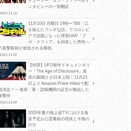
デューサー ダン・ファラー氏イ
ンタビューの一部翻訳
2025.11.10
11月10日 月曜日 19時〜TBS「口
を揃えたフシギな話」でコロンビ
アで話題になった球形UAP「ブ
ガ・スフィア」を回収した男性へ
の直撃取材が放送される模様。
2025.11.09
【待望】UFO新作ドキュメンタリ
ー『The Age of Disclosure』真
実の幕開け が日本上陸！11月21
日より Amazon Prime Videoで配
信決定！一 政府・軍・諜報機関の証言が集結した
衝撃作
2025.11.09
2025年夏の地上波TVにおける放
送予定お心霊番組の現状と今後の
行方