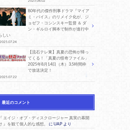
2025.08.02
80年代の傑作刑事ドラマ『マイア
ミ・バイス』のリメイク化が、ジ
ョゼフ・コシンスキー監督 ＆ ダ
ン・ギルロイ脚本で制作が進行中
らしい
2025.07.24
【流石テレ東】真夏の恐怖が帰っ
てくる！「真夏の怪奇ファイル」
2025年8月14日（木）3.5時間枠
で放送決定！
2025.07.22
最近のコメント
『 エイジ・オブ・ディスクロージャー 真実の幕開
け 』を観て個人的な感想。
に
UAP
より