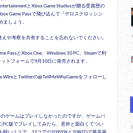
tainmentとXbox Game Studiosが贈る受賞歴の
x Game Passで飛び込んで『デロスクロッシン
めましょう。
であなたの考えや考察を共有することを忘れないでください。
e PassとXbox One、Windows 10 PC、Steamで利
ットフォームで9月10日に発売されます。
 WireとTwitterの@TellMeWhyGameをフォローし
りこの手のゲームはプレイしなかったのですが、ゲームパ
試しにPC版でプレイしてみたら、意外と面白くてつい
ようで、12コアの10920Xと2080Tiで最高画