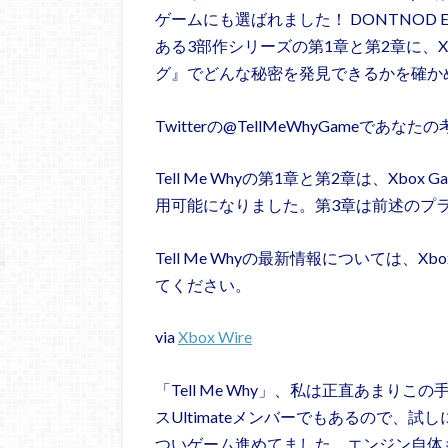
ゲームにも選ばれました！ DONTNOD Enter
ある3部作シリーズの第1章と第2章に、Xbo
グ』でどんな秘密を発見できるかを確か
Twitterの@TellMeWhyGame
Tell Me Whyの第1章と第2章は、Xbox Gam
用可能になりました。第3章は前述のプラ
Tell Me Whyの最新情報については、Xbox
てください。
via
Xbox Wire
「Tell Me Why」、私は正直あま
スUltimateメンバーでもあるので、
ついゲーム進めてました。エンジン自体も軽い