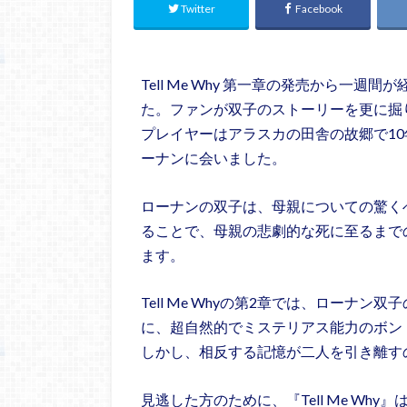
Twitter
Facebook
Tell Me Why 第一章の発売から一
た。ファンが双子のストーリーを更に掘
プレイヤーはアラスカの田舎の故郷で1
ーナンに会いました。
ローナンの双子は、母親についての驚く
ることで、母親の悲劇的な死に至るまで
ます。
Tell Me Whyの第2章では、ローナ
に、超自然的でミステリアス能力のボン
しかし、相反する記憶が二人を引き離す
見逃した方のために、『Tell Me Why』