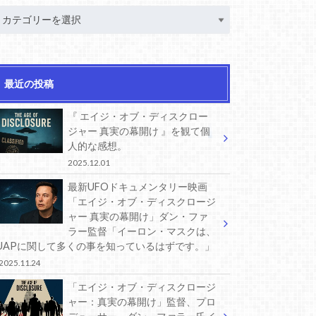
最近の投稿
『 エイジ・オブ・ディスクロー
ジャー 真実の幕開け 』を観て個
人的な感想。
2025.12.01
最新UFOドキュメンタリー映画
「エイジ・オブ・ディスクロージ
ャー 真実の幕開け」ダン・ファ
ラー監督「イーロン・マスクは、
UAPに関して多くの事を知っているはずです。」
2025.11.24
「エイジ・オブ・ディスクロージ
ャー：真実の幕開け」監督、プロ