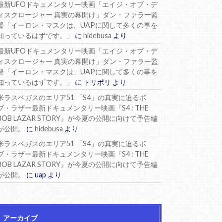
最新UFOドキュメンタリー映画「エイジ・オブ・デ
ィスクロージャー 真実の幕開け」ダン・ファラー監
督「イーロン・マスクは、UAPに関して多くの事を
知っているはずです。」
に
hidebusa
より
最新UFOドキュメンタリー映画「エイジ・オブ・デ
ィスクロージャー 真実の幕開け」ダン・ファラー監
督「イーロン・マスクは、UAPに関して多くの事を
知っているはずです。」
に
トリポリ
より
米ラスベガスのエリア51 「S4」の真実に迫るボ
ブ・ラザー最新ドキュメンタリー映画『S4 : THE
BOB LAZAR STORY』が今夏の公開に向けて予告編
が公開。
に
hidebusa
より
米ラスベガスのエリア51 「S4」の真実に迫るボ
ブ・ラザー最新ドキュメンタリー映画『S4 : THE
BOB LAZAR STORY』が今夏の公開に向けて予告編
が公開。
に
uap
より
アーカイブ