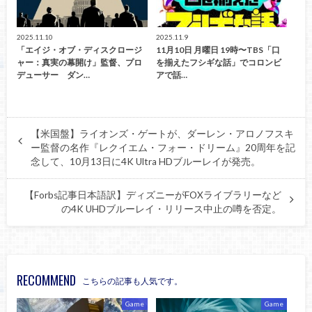
2025.11.10
2025.11.9
「エイジ・オブ・ディスクロージ
11月10日 月曜日 19時〜TBS「口
ャー：真実の幕開け」監督、プロ
を揃えたフシギな話」でコロンビ
デューサー ダン…
アで話…
【米国盤】ライオンズ・ゲートが、ダーレン・アロノフスキ
ー監督の名作『レクイエム・フォー・ドリーム』20周年を記
念して、10月13日に4K Ultra HDブルーレイが発売。
【Forbs記事日本語訳】ディズニーがFOXライブラリーなど
の4K UHDブルーレイ・リリース中止の噂を否定。
RECOMMEND
こちらの記事も人気です。
Game
Game