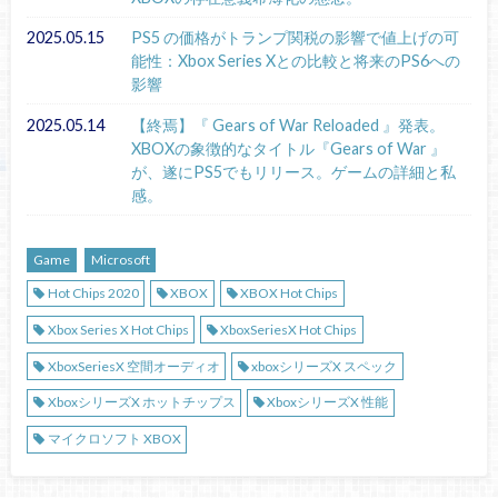
2025.05.15
PS5 の価格がトランプ関税の影響で値上げの可
能性：Xbox Series Xとの比較と将来のPS6への
影響
2025.05.14
【終焉】『 Gears of War Reloaded 』発表。
XBOXの象徴的なタイトル『Gears of War 』
が、遂にPS5でもリリース。ゲームの詳細と私
感。
Game
Microsoft
Hot Chips 2020
XBOX
XBOX Hot Chips
Xbox Series X Hot Chips
XboxSeriesX Hot Chips
XboxSeriesX 空間オーディオ
xboxシリーズX スペック
XboxシリーズX ホットチップス
XboxシリーズX 性能
マイクロソフト XBOX