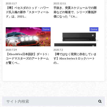
2020.11.7
2023.12.11
【噂】ベセスダのトッド・ハワー
手抜き、突貫スケジュールでの開
ド氏入魂の新作「スターフィール
発などの報道で、シリーズ最低評
ド」は、2021…
価になった「CA…
Game
Game
2020.7.29
2020.7.2
【XboxWire日本語訳】ダート5：
【噂ではなく現実に存在していま
コードマスターズのアートチーム
す】Xbox Series S ロックハート
が驚くべ…
の…