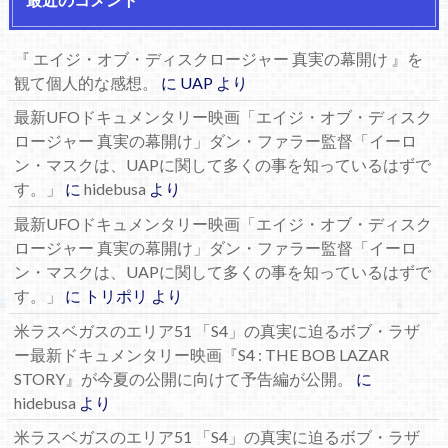
『 エイジ・オブ・ディスクロージャー 真実の幕開け 』を
観て個人的な感想。
に
UAP
より
最新UFOドキュメンタリー映画「エイジ・オブ・ディスク
ロージャー 真実の幕開け」ダン・ファラー監督「イーロ
ン・マスクは、UAPに関して多くの事を知っているはずで
す。」
に
hidebusa
より
最新UFOドキュメンタリー映画「エイジ・オブ・ディスク
ロージャー 真実の幕開け」ダン・ファラー監督「イーロ
ン・マスクは、UAPに関して多くの事を知っているはずで
す。」
に
トリポリ
より
米ラスベガスのエリア51 「S4」の真実に迫るボブ・ラザ
ー最新ドキュメンタリー映画『S4 : THE BOB LAZAR
STORY』が今夏の公開に向けて予告編が公開。
に
hidebusa
より
米ラスベガスのエリア51 「S4」の真実に迫るボブ・ラザ