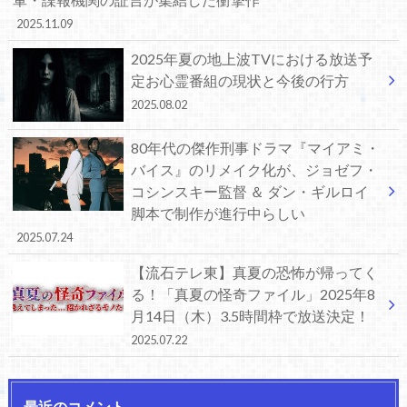
2025.11.09
2025年夏の地上波TVにおける放送予
定お心霊番組の現状と今後の行方
2025.08.02
80年代の傑作刑事ドラマ『マイアミ・
バイス』のリメイク化が、ジョゼフ・
コシンスキー監督 ＆ ダン・ギルロイ
脚本で制作が進行中らしい
2025.07.24
【流石テレ東】真夏の恐怖が帰ってく
る！「真夏の怪奇ファイル」2025年8
月14日（木）3.5時間枠で放送決定！
2025.07.22
最近のコメント