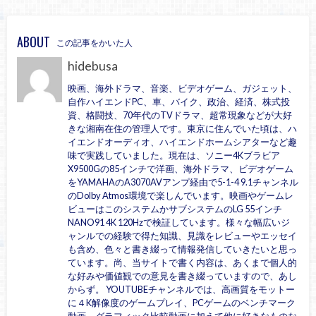
ABOUT
この記事をかいた人
hidebusa
映画、海外ドラマ、音楽、ビデオゲーム、ガジェット、
自作ハイエンドPC、車、バイク、政治、経済、株式投
資、格闘技、70年代のTVドラマ、超常現象などが大好
きな湘南在住の管理人です。東京に住んでいた頃は、ハ
イエンドオーディオ、ハイエンドホームシアターなど趣
味で実践していました。現在は、ソニー4Kブラビア
X9500Gの85インチで洋画、海外ドラマ、ビデオゲーム
をYAMAHAのA3070AVアンプ経由で5-1-4 9.1チャンネル
のDolby Atmos環境で楽しんでいます。映画やゲームレ
ビューはこのシステムかサブシステムのLG 55インチ
NANO91 4K 120Hzで検証しています。様々な幅広いジ
ャンルでの経験で得た知識、見識をレビューやエッセイ
も含め、色々と書き綴って情報発信していきたいと思っ
ています。尚、当サイトで書く内容は、あくまで個人的
な好みや価値観での意見を書き綴っていますので、あし
からず。 YOUTUBEチャンネルでは、高画質をモットー
に４K解像度のゲームプレイ、PCゲームのベンチマーク
動画、グラフィック比較動画に加えて他に好きなものな