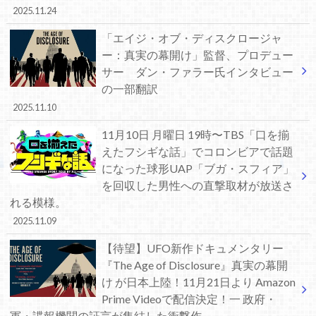
2025.11.24
「エイジ・オブ・ディスクロージャ
ー：真実の幕開け」監督、プロデュー
サー ダン・ファラー氏インタビュー
の一部翻訳
2025.11.10
11月10日 月曜日 19時〜TBS「口を揃
えたフシギな話」でコロンビアで話題
になった球形UAP「ブガ・スフィア」
を回収した男性への直撃取材が放送さ
れる模様。
2025.11.09
【待望】UFO新作ドキュメンタリー
『The Age of Disclosure』真実の幕開
け が日本上陸！11月21日より Amazon
Prime Videoで配信決定！一 政府・
軍・諜報機関の証言が集結した衝撃作