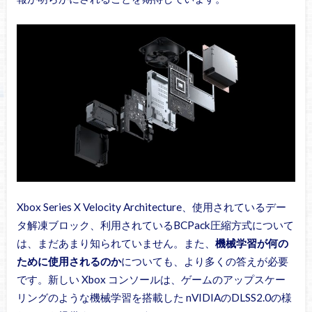
Xbox Series X Velocity Architecture、使用されているデー
タ解凍ブロック、利用されているBCPack圧縮方式について
は、まだあまり知られていません。また、
機械学習が何の
ために使用されるのか
についても、より多くの答えが必要
です。新しい Xbox コンソールは、ゲームのアップスケー
リングのような機械学習を搭載した nVIDIAのDLSS2.0の様