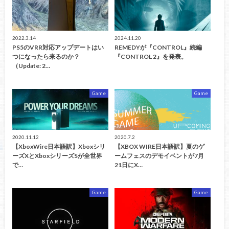
2022.3.14
2024.11.20
PS5のVRR対応アップデートはい
REMEDYが『CONTROL』続編
つになったら来るのか？
『CONTROL 2』を発表。
（Update: 2…
Game
Game
2020.11.12
2020.7.2
【XboxWire日本語訳】Xboxシリ
【XBOX WIRE日本語訳】夏のゲ
ーズXとXboxシリーズSが全世界
ームフェスのデモイベントが7月
で…
21日にX…
Game
Game