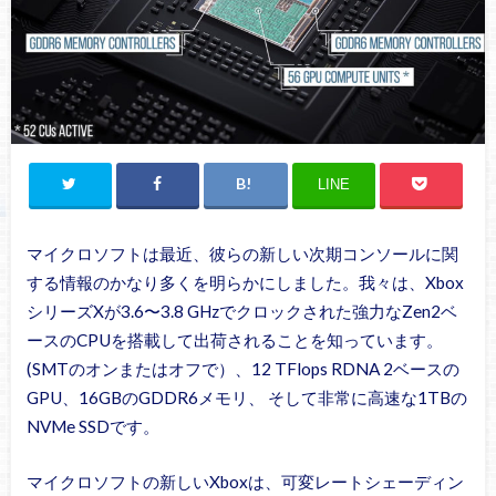
LINE
マイクロソフトは最近、彼らの新しい次期コンソールに関
する情報のかなり多くを明らかにしました。我々は、Xbox
シリーズXが3.6〜3.8 GHzでクロックされた強力なZen2ベ
ースのCPUを搭載して出荷されることを知っています。
(SMTのオンまたはオフで）、12 TFlops RDNA 2ベースの
GPU、16GBのGDDR6メモリ、 そして非常に高速な1TBの
NVMe SSDです。
マイクロソフトの新しいXboxは、可変レートシェーディン