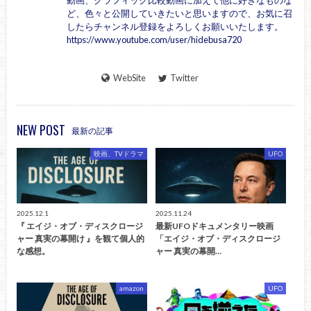
ど、色々と公開していきたいと思いますので、お気に召
したらチャンネル登録をよろしくお願いいたします。
https://www.youtube.com/user/hidebusa720
WebSite
Twitter
NEW POST
最新の記事
映画、TVドラマ
UFO
2025.12.1
2025.11.24
『 エイジ・オブ・ディスクロージ
最新UFOドキュメンタリー映画
ャー 真実の幕開け 』を観て個人的
「エイジ・オブ・ディスクロージ
な感想。
ャー 真実の幕開…
amazon
UFO