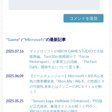
Game
/
Microsoft
の最新記事
2025.07.16
マイクロソフトがXBOX GAME STUDIOで大規
模再編。Turn10が規模縮小で『Forza
Motorsport』が事実上の消滅、『Perfect
Dark』開発中止について思う事。
2025.06.09
【ゲームチェンジャー】Microsoft × ASUSが本
気の携帯機発表『Xbox Ally / Ally X』の性能とそ
の可能性,未来とは？ソニーのPCタイトルが動
く？
2025.05.25
『Senua’s Saga: Hellblade II Enhanced』PS5版
が正式発表。象徴タイトルが続々とPS5へ。
XBOXの存在意義希薄化の懸念。