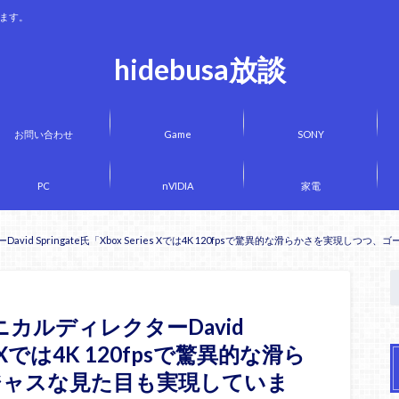
きます。
hidebusa放談
お問い合わせ
Game
SONY
PC
nVIDIA
家電
ーDavid Springate氏「Xbox Series Xでは4K 120fpsで驚異的な滑らかさを実現
テクニカルディレクターDavid
ies Xでは4K 120fpsで驚異的な滑ら
ジャスな見た目も実現していま