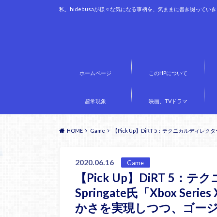
私、hidebusaが様々な気になる事柄を、気ままに書き綴ってい
ホームページ
このHPについて
超常現象
映画、TVドラマ
HOME
Game
【Pick Up】DiRT 5：テクニカルディレクタ
2020.06.16
Game
【Pick Up】DiRT 5：
Springate氏「Xbox Ser
かさを実現しつつ、ゴー