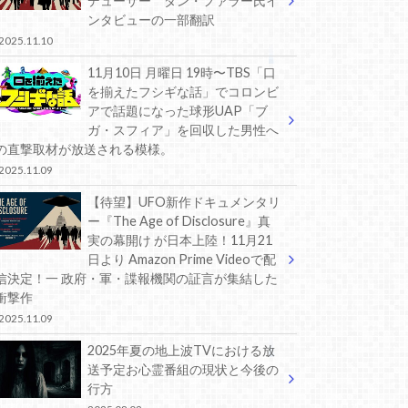
デューサー ダン・ファラー氏イ
ンタビューの一部翻訳
2025.11.10
11月10日 月曜日 19時〜TBS「口
を揃えたフシギな話」でコロンビ
アで話題になった球形UAP「ブ
ガ・スフィア」を回収した男性へ
の直撃取材が放送される模様。
2025.11.09
【待望】UFO新作ドキュメンタリ
ー『The Age of Disclosure』真
実の幕開け が日本上陸！11月21
日より Amazon Prime Videoで配
信決定！一 政府・軍・諜報機関の証言が集結した
衝撃作
2025.11.09
2025年夏の地上波TVにおける放
送予定お心霊番組の現状と今後の
行方