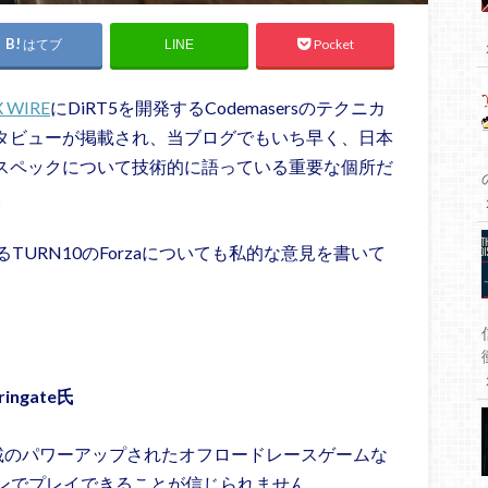
はてブ
Pocket
LINE
 WIRE
にDiRT5を開発するCodemasersのテクニカ
e氏のインタビューが掲載され、当ブログでもいち早く、日本
es Xのスペックについて技術的に語っている重要な個所だ
。
URN10のForzaについても私的な意見を書いて
ingate氏
載のパワーアップされたオフロードレースゲームな
のオプションでプレイできることが信じられません。