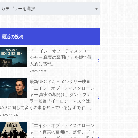
最近の投稿
『 エイジ・オブ・ディスクロー
ジャー 真実の幕開け 』を観て個
人的な感想。
2025.12.01
最新UFOドキュメンタリー映画
「エイジ・オブ・ディスクロージ
ャー 真実の幕開け」ダン・ファ
ラー監督「イーロン・マスクは、
UAPに関して多くの事を知っているはずです。」
2025.11.24
「エイジ・オブ・ディスクロージ
ャー：真実の幕開け」監督、プロ