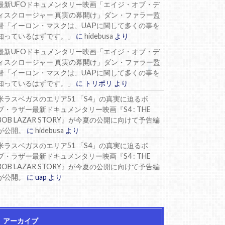
最新UFOドキュメンタリー映画「エイジ・オブ・デ
ィスクロージャー 真実の幕開け」ダン・ファラー監
督「イーロン・マスクは、UAPに関して多くの事を
知っているはずです。」
に
hidebusa
より
最新UFOドキュメンタリー映画「エイジ・オブ・デ
ィスクロージャー 真実の幕開け」ダン・ファラー監
督「イーロン・マスクは、UAPに関して多くの事を
知っているはずです。」
に
トリポリ
より
米ラスベガスのエリア51 「S4」の真実に迫るボ
ブ・ラザー最新ドキュメンタリー映画『S4 : THE
BOB LAZAR STORY』が今夏の公開に向けて予告編
が公開。
に
hidebusa
より
米ラスベガスのエリア51 「S4」の真実に迫るボ
ブ・ラザー最新ドキュメンタリー映画『S4 : THE
BOB LAZAR STORY』が今夏の公開に向けて予告編
が公開。
に
uap
より
アーカイブ