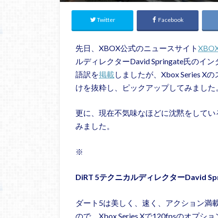
Twitter
Facebook
先日、XBOX公式のニュースサイト
XBOX
ルディレクターDavid Springat
語訳を
掲載
しましたが、Xbox Seri
けを抜粋し、ピックアップしてみました
更に、現在不気味なほどに沈黙をしているT
みました。
※
DiRT 5テクニカルディレクターDavid Spr
ダート5は美しく、速く、アクション満
ので、Xbox Series Xで120fps