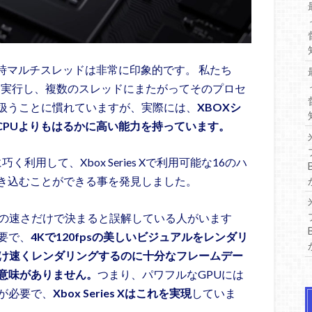
時マルチスレッドは非常に印象的です。 私たち
を実行し、複数のスレッドにまたがってそのプロセ
扱うことに慣れていますが、実際には、
XBOXシ
CPUよりもはるかに高い能力を持っています。
く利用して、Xbox Series Xで利用可能な16のハ
き込むことができる事を発見しました。
Uの速さだけで決まると誤解している人がいます
要で、
4Kで120fpsの美しいビジュアルをレンダリ
だけ速くレンダリングするのに十分なフレームデー
ば意味がありません。
つまり、パワフルなGPUには
が必要で、
Xbox Series Xはこれを実現
していま