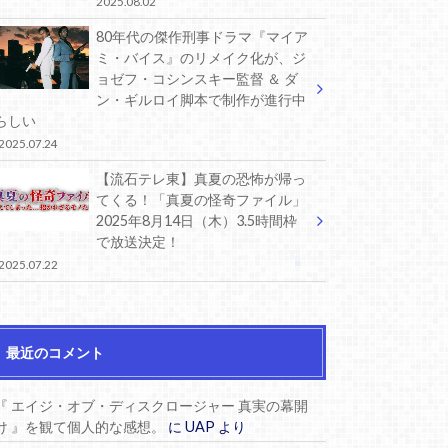
2025.08.02
80年代の傑作刑事ドラマ『マイア
ミ・バイス』のリメイク化が、ジ
ョゼフ・コシンスキー監督 ＆ ダ
ン・ギルロイ脚本で制作が進行中
らしい
2025.07.24
【流石テレ東】真夏の恐怖が帰っ
てくる！「真夏の怪奇ファイル」
2025年8月14日（木）3.5時間枠
で放送決定！
2025.07.22
最近のコメント
『 エイジ・オブ・ディスクロージャー 真実の幕開
け 』を観て個人的な感想。
に
UAP
より