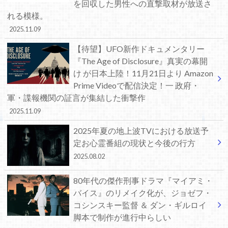
を回収した男性への直撃取材が放送さ
れる模様。
2025.11.09
【待望】UFO新作ドキュメンタリー
『The Age of Disclosure』真実の幕開
け が日本上陸！11月21日より Amazon
Prime Videoで配信決定！一 政府・
軍・諜報機関の証言が集結した衝撃作
2025.11.09
2025年夏の地上波TVにおける放送予
定お心霊番組の現状と今後の行方
2025.08.02
80年代の傑作刑事ドラマ『マイアミ・
バイス』のリメイク化が、ジョゼフ・
コシンスキー監督 ＆ ダン・ギルロイ
脚本で制作が進行中らしい