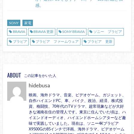
感。
SONY
家電
BRAVIA
BRAVIA 更新
SONY BRAVIA
ソニー ブラビア
ブラビア
ブラビア ファームウェア
ブラビア 更新
ABOUT
この記事をかいた人
hidebusa
映画、海外ドラマ、音楽、ビデオゲーム、ガジェット、
自作ハイエンドPC、車、バイク、政治、経済、株式投
資、格闘技、70年代のTVドラマ、超常現象などが大好
きな湘南在住の管理人です。東京に住んでいた頃は、ハ
イエンドオーディオ、ハイエンドホームシアターなど趣
味で実践していました。現在は、ソニー4Kブラビア
X9500Gの85インチで洋画、海外ドラマ、ビデオゲーム