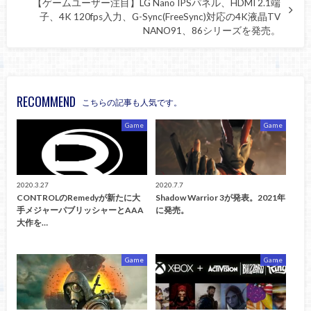
【ゲームユーザー注目】LG Nano IPSパネル、HDMI 2.1端
子、4K 120fps入力、G-Sync(FreeSync)対応の4K液晶TV
NANO91、86シリーズを発売。
RECOMMEND
こちらの記事も人気です。
Game
Game
2020.3.27
2020.7.7
CONTROLのRemedyが新たに大
Shadow Warrior 3が発表。2021年
手メジャーパブリッシャーとAAA
に発売。
大作を…
Game
Game