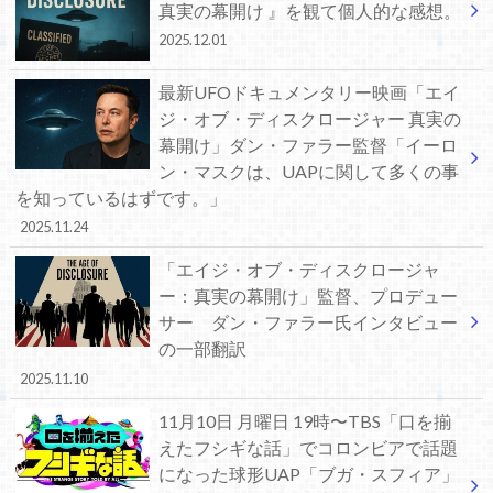
真実の幕開け 』を観て個人的な感想。
2025.12.01
最新UFOドキュメンタリー映画「エイ
ジ・オブ・ディスクロージャー 真実の
幕開け」ダン・ファラー監督「イーロ
ン・マスクは、UAPに関して多くの事
を知っているはずです。」
2025.11.24
「エイジ・オブ・ディスクロージャ
ー：真実の幕開け」監督、プロデュー
サー ダン・ファラー氏インタビュー
の一部翻訳
2025.11.10
11月10日 月曜日 19時〜TBS「口を揃
えたフシギな話」でコロンビアで話題
になった球形UAP「ブガ・スフィア」