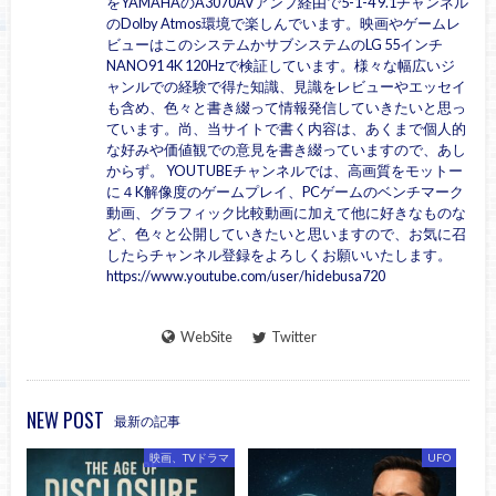
をYAMAHAのA3070AVアンプ経由で5-1-4 9.1チャンネル
のDolby Atmos環境で楽しんでいます。映画やゲームレ
ビューはこのシステムかサブシステムのLG 55インチ
NANO91 4K 120Hzで検証しています。様々な幅広いジ
ャンルでの経験で得た知識、見識をレビューやエッセイ
も含め、色々と書き綴って情報発信していきたいと思っ
ています。尚、当サイトで書く内容は、あくまで個人的
な好みや価値観での意見を書き綴っていますので、あし
からず。 YOUTUBEチャンネルでは、高画質をモットー
に４K解像度のゲームプレイ、PCゲームのベンチマーク
動画、グラフィック比較動画に加えて他に好きなものな
ど、色々と公開していきたいと思いますので、お気に召
したらチャンネル登録をよろしくお願いいたします。
https://www.youtube.com/user/hidebusa720
WebSite
Twitter
NEW POST
最新の記事
映画、TVドラマ
UFO