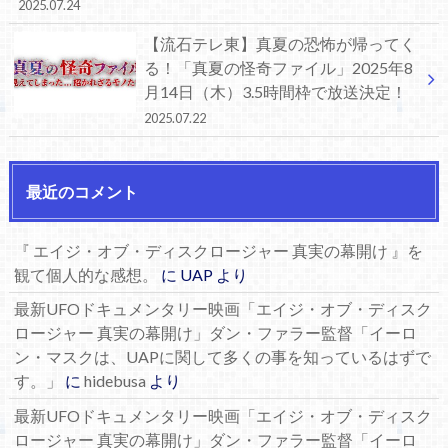
2025.07.24
【流石テレ東】真夏の恐怖が帰ってく
る！「真夏の怪奇ファイル」2025年8
月14日（木）3.5時間枠で放送決定！
2025.07.22
最近のコメント
『 エイジ・オブ・ディスクロージャー 真実の幕開け 』を
観て個人的な感想。
に
UAP
より
最新UFOドキュメンタリー映画「エイジ・オブ・ディスク
ロージャー 真実の幕開け」ダン・ファラー監督「イーロ
ン・マスクは、UAPに関して多くの事を知っているはずで
す。」
に
hidebusa
より
最新UFOドキュメンタリー映画「エイジ・オブ・ディスク
ロージャー 真実の幕開け」ダン・ファラー監督「イーロ