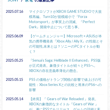
2025.07.16
マイクロソフトがXBOX GAME STUDIOで大規
模再編。Turn10が規模縮小で『Forza
Motorsport』が事実上の消滅、『Perfect
Dark』開発中止について思う事。
2025.06.09
【ゲームチェンジャー】Microsoft × ASUSが本
気の携帯機発表『Xbox Ally / Ally X』の性能とそ
の可能性,未来とは？ソニーのPCタイトルが動
く？
2025.05.25
『Senua’s Saga: Hellblade II Enhanced』PS5版
が正式発表。象徴タイトルが続々とPS5へ。
XBOXの存在意義希薄化の懸念。
2025.05.15
PS5 の価格がトランプ関税の影響で値上げの可
能性：Xbox Series Xとの比較と将来のPS6への
影響
2025.05.14
【終焉】『 Gears of War Reloaded 』発表。
XBOXの象徴的なタイトル『Gears of War 』
が、遂にPS5でもリリース。ゲームの詳細と私