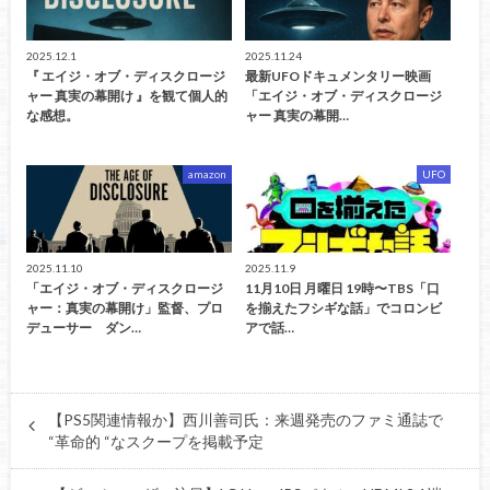
2025.12.1
2025.11.24
『 エイジ・オブ・ディスクロージ
最新UFOドキュメンタリー映画
ャー 真実の幕開け 』を観て個人的
「エイジ・オブ・ディスクロージ
な感想。
ャー 真実の幕開…
amazon
UFO
2025.11.10
2025.11.9
「エイジ・オブ・ディスクロージ
11月10日 月曜日 19時〜TBS「口
ャー：真実の幕開け」監督、プロ
を揃えたフシギな話」でコロンビ
デューサー ダン…
アで話…
【PS5関連情報か】西川善司氏：来週発売のファミ通誌で
“革命的 “なスクープを掲載予定