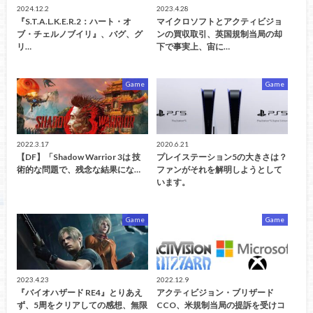
2024.12.2
2023.4.28
『S.T.A.L.K.E.R.2：ハート・オ
マイクロソフトとアクティビジョ
ブ・チェルノブイリ』、バグ、グ
ンの買収取引、英国規制当局の却
リ…
下で事実上、宙に…
Game
Game
2022.3.17
2020.6.21
【DF】「Shadow Warrior 3は 技
プレイステーション5の大きさは？
術的な問題で、残念な結果にな…
ファンがそれを解明しようとして
います。
Game
Game
2023.4.23
2022.12.9
『バイオハザード RE4』とりあえ
アクティビジョン・ブリザード
ず、5周をクリアしての感想、無限
CCO、米規制当局の提訴を受けコ