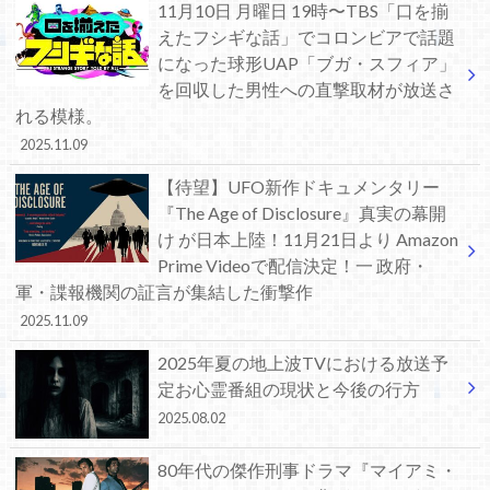
11月10日 月曜日 19時〜TBS「口を揃
えたフシギな話」でコロンビアで話題
になった球形UAP「ブガ・スフィア」
を回収した男性への直撃取材が放送さ
れる模様。
2025.11.09
【待望】UFO新作ドキュメンタリー
『The Age of Disclosure』真実の幕開
け が日本上陸！11月21日より Amazon
Prime Videoで配信決定！一 政府・
軍・諜報機関の証言が集結した衝撃作
2025.11.09
2025年夏の地上波TVにおける放送予
定お心霊番組の現状と今後の行方
2025.08.02
80年代の傑作刑事ドラマ『マイアミ・