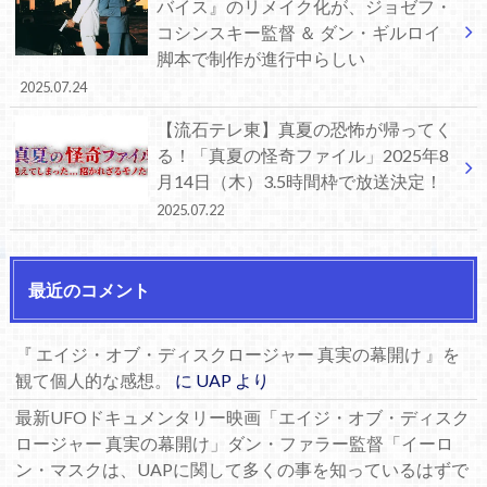
バイス』のリメイク化が、ジョゼフ・
コシンスキー監督 ＆ ダン・ギルロイ
脚本で制作が進行中らしい
2025.07.24
【流石テレ東】真夏の恐怖が帰ってく
る！「真夏の怪奇ファイル」2025年8
月14日（木）3.5時間枠で放送決定！
2025.07.22
最近のコメント
『 エイジ・オブ・ディスクロージャー 真実の幕開け 』を
観て個人的な感想。
に
UAP
より
最新UFOドキュメンタリー映画「エイジ・オブ・ディスク
ロージャー 真実の幕開け」ダン・ファラー監督「イーロ
ン・マスクは、UAPに関して多くの事を知っているはずで