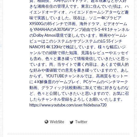
資、格闘技、70年代のTVドラマ、超常現象などが大好
きな湘南在住の管理人です。東京に住んでいた頃は、ハ
イエンドオーディオ、ハイエンドホームシアターなど趣
味で実践していました。現在は、ソニー4Kブラビア
X9500Gの85インチで洋画、海外ドラマ、ビデオゲーム
をYAMAHAのA3070AVアンプ経由で5-1-4 9.1チャンネル
のDolby Atmos環境で楽しんでいます。映画やゲームレ
ビューはこのシステムかサブシステムのLG 55インチ
NANO91 4K 120Hzで検証しています。様々な幅広いジ
ャンルでの経験で得た知識、見識をレビューやエッセイ
も含め、色々と書き綴って情報発信していきたいと思っ
ています。尚、当サイトで書く内容は、あくまで個人的
な好みや価値観での意見を書き綴っていますので、あし
からず。 YOUTUBEチャンネルでは、高画質をモットー
に４K解像度のゲームプレイ、PCゲームのベンチマーク
動画、グラフィック比較動画に加えて他に好きなものな
ど、色々と公開していきたいと思いますので、お気に召
したらチャンネル登録をよろしくお願いいたします。
https://www.youtube.com/user/hidebusa720
WebSite
Twitter