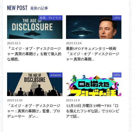
NEW POST
最新の記事
映画、TVドラマ
UFO
2025.12.1
2025.11.24
『 エイジ・オブ・ディスクロージ
最新UFOドキュメンタリー映画
ャー 真実の幕開け 』を観て個人的
「エイジ・オブ・ディスクロージ
な感想。
ャー 真実の幕開…
amazon
UFO
2025.11.10
2025.11.9
「エイジ・オブ・ディスクロージ
11月10日 月曜日 19時〜TBS「口
ャー：真実の幕開け」監督、プロ
を揃えたフシギな話」でコロンビ
デューサー ダン…
アで話…