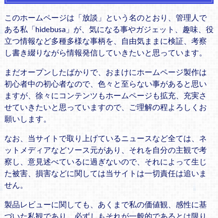
このホームページは「放談」という名のとおり、管理人で
ある私「hidebusa」が、気になる事やガジェット、趣味、役
立つ情報など多種多様な事柄を、自由気ままに検証、考察
し書き綴りながら情報発信していきたいと思っています。
まだオープンしたばかりで、おまけにホームページ製作は
初心者中の初心者なので、色々と至らない事があると思い
ますが、徐々にコンテンツもホームページも拡充、充実さ
せていきたいと思っていますので、ご理解の程よろしくお
願いします。
なお、当サイトで取り上げているニュースなど全ては、ネ
ットメディアなどソース元があり、それを自分の主観で考
察し、意見述べているに過ぎないので、それによって生じ
た被害、損害などに関しては当サイトは一切責任は追いま
せん。
製品レビューに関しても、あくまで私の価値観、感性に基
づいた私観であり、必ずしもそれが一般的であるとは限り