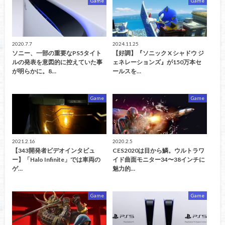
Game
Game
2020.7.7
2024.11.25
ソニー、一部の重要なPS5タイト
【好調】『ソニック X シャドウ ジ
ルの発表を意図的に控えていた事
ェネレーションズ』が150万本セ
が明らかに。8…
ールスを…
Game
Game
2021.2.16
2020.2.5
【343開発者ビデオインタビュ
CES2020は目から鱗。ウルトラワ
ー】「Halo Infinite」では車両の
イド曲面モニター34〜38インチに
ゲ…
魅力的…
Game
Game