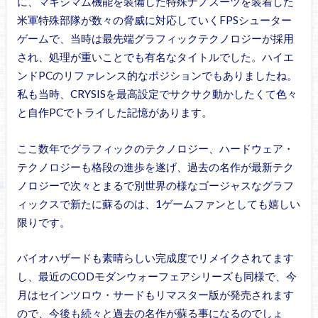
に、マキシマム機能を装備した特殊ナノスーツを装着した
米軍特殊部隊が数々の脅威に対応していくFPSシューター
ゲームで、当時は最先端グラフィックテクノロジーが採用
され、処理が重いことでも有名なタイトルでした。ハイエ
ンドPCのリファレンス的なポジションでもありましたね。
私も当時、CRYSISを最高設定でサクサク動かしたくて色々
と自作PCでトライした記憶があります。
ここ数年でグラフィックのテクノロジー、ハードウェア・
テクノロジーも格段の進歩を遂げ、過去の名作が最新テク
ノロジーで次々とまるで別世界の様なゴージャスなグラフ
ィックスで新たに蘇るのは、1ゲームファンとしても嬉しい
限りです。
バイオハザードも素晴らしい完成度でリメイクされてます
し、最近のCODモダンウォーフェアシリーズも同様で、今
月はセインツロウ・サードもリマスター版が発売されます
ので、今後も続々と過去の名作が蘇る事になるのでしょ