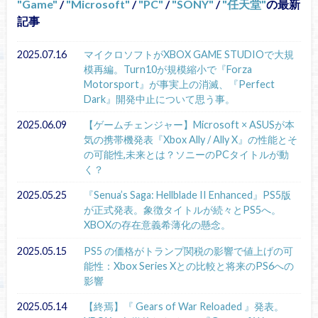
Game
/
Microsoft
/
PC
/
SONY
/
任天堂
の最新
記事
2025.07.16
マイクロソフトがXBOX GAME STUDIOで大規
模再編。Turn10が規模縮小で『Forza
Motorsport』が事実上の消滅、『Perfect
Dark』開発中止について思う事。
2025.06.09
【ゲームチェンジャー】Microsoft × ASUSが本
気の携帯機発表『Xbox Ally / Ally X』の性能とそ
の可能性,未来とは？ソニーのPCタイトルが動
く？
2025.05.25
『Senua’s Saga: Hellblade II Enhanced』PS5版
が正式発表。象徴タイトルが続々とPS5へ。
XBOXの存在意義希薄化の懸念。
2025.05.15
PS5 の価格がトランプ関税の影響で値上げの可
能性：Xbox Series Xとの比較と将来のPS6への
影響
2025.05.14
【終焉】『 Gears of War Reloaded 』発表。