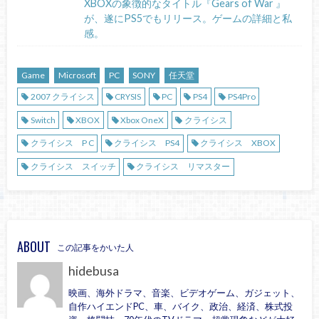
XBOXの象徴的なタイトル『Gears of War 』
が、遂にPS5でもリリース。ゲームの詳細と私
感。
Game
Microsoft
PC
SONY
任天堂
2007 クライシス
CRYSIS
PC
PS4
PS4Pro
Switch
XBOX
Xbox OneX
クライシス
クライシス P C
クライシス PS4
クライシス XBOX
クライシス スイッチ
クライシス リマスター
ABOUT
この記事をかいた人
hidebusa
映画、海外ドラマ、音楽、ビデオゲーム、ガジェット、
自作ハイエンドPC、車、バイク、政治、経済、株式投