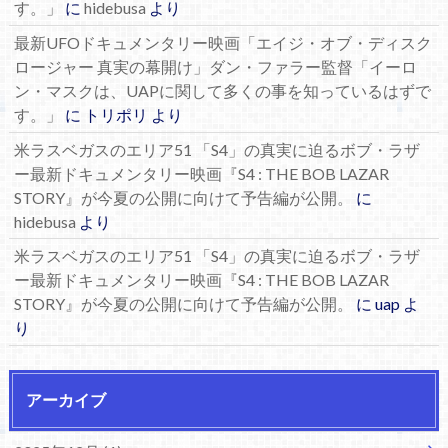
す。」
に
hidebusa
より
最新UFOドキュメンタリー映画「エイジ・オブ・ディスク
ロージャー 真実の幕開け」ダン・ファラー監督「イーロ
ン・マスクは、UAPに関して多くの事を知っているはずで
す。」
に
トリポリ
より
米ラスベガスのエリア51 「S4」の真実に迫るボブ・ラザ
ー最新ドキュメンタリー映画『S4 : THE BOB LAZAR
STORY』が今夏の公開に向けて予告編が公開。
に
hidebusa
より
米ラスベガスのエリア51 「S4」の真実に迫るボブ・ラザ
ー最新ドキュメンタリー映画『S4 : THE BOB LAZAR
STORY』が今夏の公開に向けて予告編が公開。
に
uap
よ
り
アーカイブ