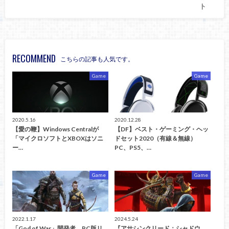
ト
RECOMMEND
こちらの記事も人気です。
Game
Game
2020.5.16
2020.12.28
【愛の鞭】Windows Centralが
【DF】ベスト・ゲーミング・ヘッ
「マイクロソフトとXBOXはソニ
ドセット2020（有線＆無線）
ー…
PC、PS5、…
Game
Game
2022.1.17
2024.5.24
「God of War」開発者、PC版リ
『アサシンクリード：シャドウ