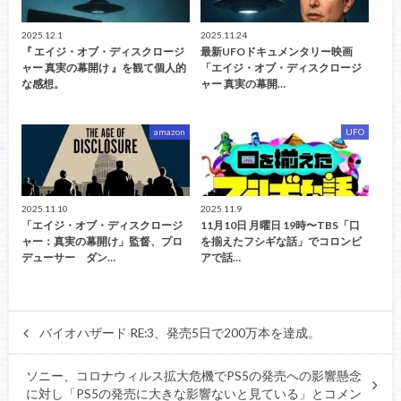
2025.12.1
2025.11.24
『 エイジ・オブ・ディスクロージ
最新UFOドキュメンタリー映画
ャー 真実の幕開け 』を観て個人的
「エイジ・オブ・ディスクロージ
な感想。
ャー 真実の幕開…
amazon
UFO
2025.11.10
2025.11.9
「エイジ・オブ・ディスクロージ
11月10日 月曜日 19時〜TBS「口
ャー：真実の幕開け」監督、プロ
を揃えたフシギな話」でコロンビ
デューサー ダン…
アで話…
バイオハザード RE:3、発売5日で200万本を達成。
ソニー、コロナウィルス拡大危機でPS5の発売への影響懸念
に対し「PS5の発売に大きな影響ないと見ている」とコメン