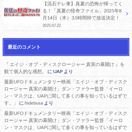
【流石テレ東】真夏の恐怖が帰ってく
る！「真夏の怪奇ファイル」2025年8
月14日（木）3.5時間枠で放送決定！
2025.07.22
最近のコメント
『 エイジ・オブ・ディスクロージャー 真実の幕開け 』を
観て個人的な感想。
に
UAP
より
最新UFOドキュメンタリー映画「エイジ・オブ・ディスク
ロージャー 真実の幕開け」ダン・ファラー監督「イーロ
ン・マスクは、UAPに関して多くの事を知っているはずで
す。」
に
hidebusa
より
最新UFOドキュメンタリー映画「エイジ・オブ・ディスク
ロージャー 真実の幕開け」ダン・ファラー監督「イーロ
ン・マスクは、UAPに関して多くの事を知っているはずで