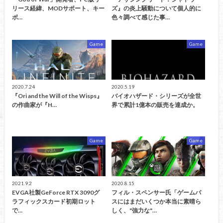
リース経緯、MODサポート、キー
ズ』の炎上騒動について個人的に
ボ…
色々調べて感じた事…
Game
Game
2020.7.24
2020.5.19
『Ori and the Will of the Wisps』
バイオハザード・シリーズが全世
の作曲家が『H…
界で累計1億本の販売を達成か。
Game
Game
2021.9.2
2020.8.15
EVGA社製GeForce RTX 3090グ
フィル・スペンサー氏「ゲームパ
ラフィックスカード初期ロット
スにはまだいくつか本当に素晴ら
で…
しく、"強力な"…