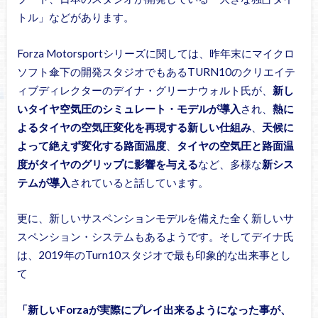
トル」などがあります。
Forza Motorsportシリーズに関しては、昨年末にマイクロ
ソフト傘下の開発スタジオでもあるTURN10のクリエイテ
ィブディレクターのデイナ・グリーナウォルト氏が、
新し
いタイヤ空気圧のシミュレート・モデルが導入
され、
熱に
よるタイヤの空気圧変化を再現する新しい仕組み
、
天候に
よって絶えず変化する路面温度
、
タイヤの空気圧と路面温
度がタイヤのグリップに影響を与える
など、多様な
新シス
テムが導入
されていると話しています。
更に、新しいサスペンションモデルを備えた全く新しいサ
スペンション・システムもあるようです。そしてデイナ氏
は、2019年のTurn10スタジオで最も印象的な出来事とし
て
「新しいForzaが実際にプレイ出来るようになった事が、