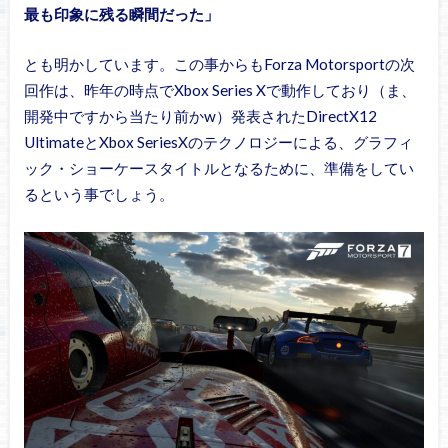
最も印象に残る瞬間だった」
とも明かしています。この事からもForza Motorsportの次
回作は、昨年の時点でXbox Series Xで動作しており（ま、
開発中ですから当たり前かw）発表されたDirectX12
UltimateとXbox SeriesXのテクノロジーによる、グラフィ
ック・ショーケースタイトルとなるために、準備をしてい
るという事でしょう。