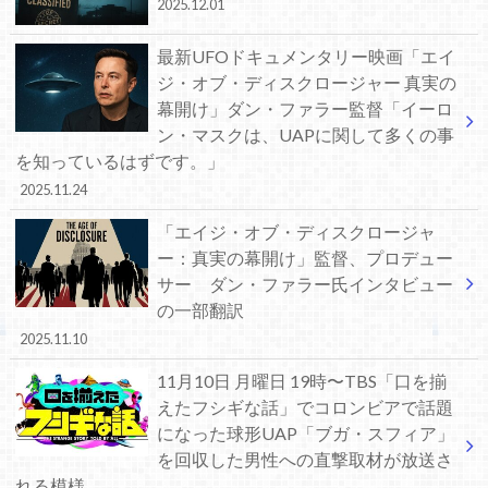
2025.12.01
最新UFOドキュメンタリー映画「エイ
ジ・オブ・ディスクロージャー 真実の
幕開け」ダン・ファラー監督「イーロ
ン・マスクは、UAPに関して多くの事
を知っているはずです。」
2025.11.24
「エイジ・オブ・ディスクロージャ
ー：真実の幕開け」監督、プロデュー
サー ダン・ファラー氏インタビュー
の一部翻訳
2025.11.10
11月10日 月曜日 19時〜TBS「口を揃
えたフシギな話」でコロンビアで話題
になった球形UAP「ブガ・スフィア」
を回収した男性への直撃取材が放送さ
れる模様。