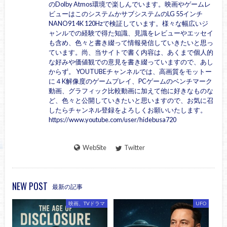
のDolby Atmos環境で楽しんでいます。映画やゲームレ
ビューはこのシステムかサブシステムのLG 55インチ
NANO91 4K 120Hzで検証しています。様々な幅広いジ
ャンルでの経験で得た知識、見識をレビューやエッセイ
も含め、色々と書き綴って情報発信していきたいと思っ
ています。尚、当サイトで書く内容は、あくまで個人的
な好みや価値観での意見を書き綴っていますので、あし
からず。 YOUTUBEチャンネルでは、高画質をモットー
に４K解像度のゲームプレイ、PCゲームのベンチマーク
動画、グラフィック比較動画に加えて他に好きなものな
ど、色々と公開していきたいと思いますので、お気に召
したらチャンネル登録をよろしくお願いいたします。
https://www.youtube.com/user/hidebusa720
WebSite
Twitter
NEW POST
最新の記事
映画、TVドラマ
UFO