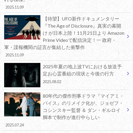
2025.11.09
【待望】UFO新作ドキュメンタリー
『The Age of Disclosure』真実の幕開
け が日本上陸！11月21日より Amazon
Prime Videoで配信決定！一 政府・
軍・諜報機関の証言が集結した衝撃作
2025.11.09
2025年夏の地上波TVにおける放送予
定お心霊番組の現状と今後の行方
2025.08.02
80年代の傑作刑事ドラマ『マイアミ・
バイス』のリメイク化が、ジョゼフ・
コシンスキー監督 ＆ ダン・ギルロイ
脚本で制作が進行中らしい
2025.07.24