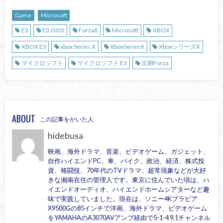
Game
Microsoft
E3
E3 2020
Forza8
Microsoft
XBOX
XBOX E3
xbox Series X
XboxSeriesX
XboxシリーズX
マイクロソフト
マイクロソフト E3
次期Forza
ABOUT
この記事をかいた人
hidebusa
映画、海外ドラマ、音楽、ビデオゲーム、ガジェット、
自作ハイエンドPC、車、バイク、政治、経済、株式投
資、格闘技、70年代のTVドラマ、超常現象などが大好
きな湘南在住の管理人です。東京に住んでいた頃は、ハ
イエンドオーディオ、ハイエンドホームシアターなど趣
味で実践していました。現在は、ソニー4Kブラビア
X9500Gの85インチで洋画、海外ドラマ、ビデオゲーム
をYAMAHAのA3070AVアンプ経由で5-1-4 9.1チャンネル