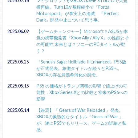
2025.07.16
マイクロソフトがXBOX GAME STUDIOで大規
模再編。Turn10が規模縮小で『Forza
Motorsport』が事実上の消滅、『Perfect
Dark』開発中止について思う事。
2025.06.09
【ゲームチェンジャー】Microsoft × ASUSが本
気の携帯機発表『Xbox Ally / Ally X』の性能とそ
の可能性,未来とは？ソニーのPCタイトルが動
く？
2025.05.25
『Senua’s Saga: Hellblade II Enhanced』PS5版
が正式発表。象徴タイトルが続々とPS5へ。
XBOXの存在意義希薄化の懸念。
2025.05.15
PS5 の価格がトランプ関税の影響で値上げの可
能性：Xbox Series Xとの比較と将来のPS6への
影響
2025.05.14
【終焉】『 Gears of War Reloaded 』発表。
XBOXの象徴的なタイトル『Gears of War 』
が、遂にPS5でもリリース。ゲームの詳細と私
感。