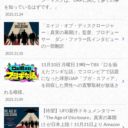
を知っているはずです。」
2025.11.24
「エイジ・オブ・ディスクロージャ
ー：真実の幕開け」監督、プロデュー
サー ダン・ファラー氏インタビュー
の一部翻訳
2025.11.10
11月10日 月曜日 19時〜TBS「口を揃
えたフシギな話」でコロンビアで話題
になった球形UAP「ブガ・スフィア」
を回収した男性への直撃取材が放送さ
れる模様。
2025.11.09
【待望】UFO新作ドキュメンタリー
『The Age of Disclosure』真実の幕開
け が日本上陸！11月21日より Amazon