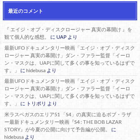
最近のコメント
『 エイジ・オブ・ディスクロージャー 真実の幕開け 』を
観て個人的な感想。
に
UAP
より
最新UFOドキュメンタリー映画「エイジ・オブ・ディスク
ロージャー 真実の幕開け」ダン・ファラー監督「イーロ
ン・マスクは、UAPに関して多くの事を知っているはずで
す。」
に
hidebusa
より
最新UFOドキュメンタリー映画「エイジ・オブ・ディスク
ロージャー 真実の幕開け」ダン・ファラー監督「イーロ
ン・マスクは、UAPに関して多くの事を知っているはずで
す。」
に
トリポリ
より
米ラスベガスのエリア51 「S4」の真実に迫るボブ・ラザ
ー最新ドキュメンタリー映画『S4 : THE BOB LAZAR
STORY』が今夏の公開に向けて予告編が公開。
に
hidebusa
より