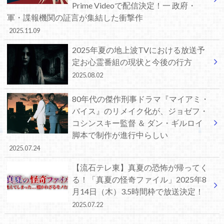
Prime Videoで配信決定！一 政府・
軍・諜報機関の証言が集結した衝撃作
2025.11.09
2025年夏の地上波TVにおける放送予
定お心霊番組の現状と今後の行方
2025.08.02
80年代の傑作刑事ドラマ『マイアミ・
バイス』のリメイク化が、ジョゼフ・
コシンスキー監督 ＆ ダン・ギルロイ
脚本で制作が進行中らしい
2025.07.24
【流石テレ東】真夏の恐怖が帰ってく
る！「真夏の怪奇ファイル」2025年8
月14日（木）3.5時間枠で放送決定！
2025.07.22