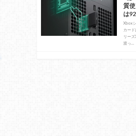
質使
は9
Xbo
カード
リーズ
渡っ…