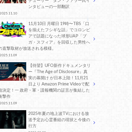
デューサー ダン・ファラー氏イ
ンタビューの一部翻訳
2025.11.10
11月10日 月曜日 19時〜TBS「口
を揃えたフシギな話」でコロンビ
アで話題になった球形UAP「ブ
ガ・スフィア」を回収した男性へ
の直撃取材が放送される模様。
2025.11.09
【待望】UFO新作ドキュメンタリ
ー『The Age of Disclosure』真
実の幕開け が日本上陸！11月21
日より Amazon Prime Videoで配
信決定！一 政府・軍・諜報機関の証言が集結した
衝撃作
2025.11.09
2025年夏の地上波TVにおける放
送予定お心霊番組の現状と今後の
行方