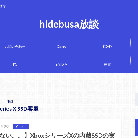
きます。
hidebusa放談
お問い合わせ
Game
SONY
PC
nVIDIA
家電
TAG
Series X SSD容量
9.29
Game
ない。。】XboxシリーズXの内蔵SSDの実