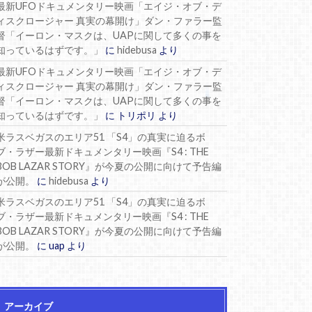
最新UFOドキュメンタリー映画「エイジ・オブ・デ
ィスクロージャー 真実の幕開け」ダン・ファラー監
督「イーロン・マスクは、UAPに関して多くの事を
知っているはずです。」
に
hidebusa
より
最新UFOドキュメンタリー映画「エイジ・オブ・デ
ィスクロージャー 真実の幕開け」ダン・ファラー監
督「イーロン・マスクは、UAPに関して多くの事を
知っているはずです。」
に
トリポリ
より
米ラスベガスのエリア51 「S4」の真実に迫るボ
ブ・ラザー最新ドキュメンタリー映画『S4 : THE
BOB LAZAR STORY』が今夏の公開に向けて予告編
が公開。
に
hidebusa
より
米ラスベガスのエリア51 「S4」の真実に迫るボ
ブ・ラザー最新ドキュメンタリー映画『S4 : THE
BOB LAZAR STORY』が今夏の公開に向けて予告編
が公開。
に
uap
より
アーカイブ