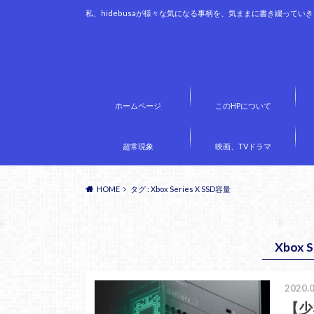
私、hidebusaが様々な気になる事柄を、気ままに書き綴ってい
ホームページ
このHPについて
超常現象
映画、TVドラマ
HOME
タグ : Xbox Series X SSD容量
Xbox 
2020.0
【少