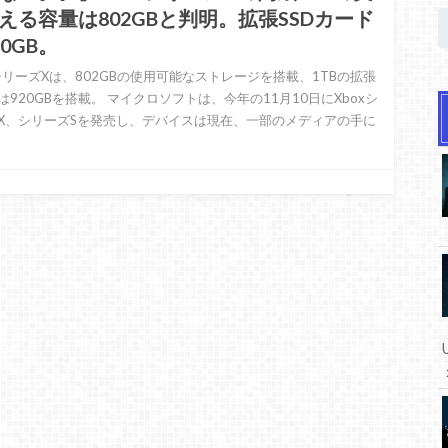
える容量は802GBと判明。拡張SSDカード
20GB。
xシリーズXは、802GBの使用可能なストレージを搭載、1TBの拡張
は920GBを搭載。 マイクロソフトは、今年の11月10日にXboxシ
X、シリーズSを発売し、デバイスは現在、一部のメディアの手に