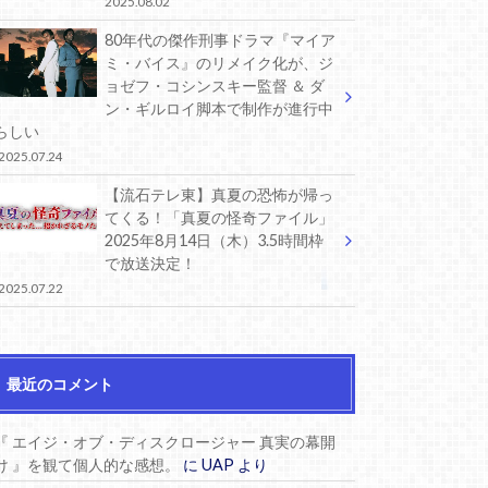
2025.08.02
80年代の傑作刑事ドラマ『マイア
ミ・バイス』のリメイク化が、ジ
ョゼフ・コシンスキー監督 ＆ ダ
ン・ギルロイ脚本で制作が進行中
らしい
2025.07.24
【流石テレ東】真夏の恐怖が帰っ
てくる！「真夏の怪奇ファイル」
2025年8月14日（木）3.5時間枠
で放送決定！
2025.07.22
最近のコメント
『 エイジ・オブ・ディスクロージャー 真実の幕開
け 』を観て個人的な感想。
に
UAP
より