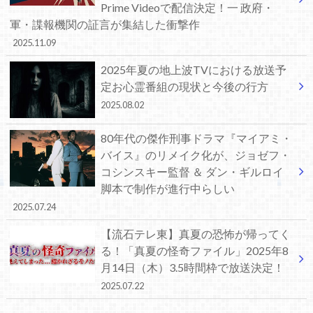
Prime Videoで配信決定！一 政府・
軍・諜報機関の証言が集結した衝撃作
2025.11.09
2025年夏の地上波TVにおける放送予
定お心霊番組の現状と今後の行方
2025.08.02
80年代の傑作刑事ドラマ『マイアミ・
バイス』のリメイク化が、ジョゼフ・
コシンスキー監督 ＆ ダン・ギルロイ
脚本で制作が進行中らしい
2025.07.24
【流石テレ東】真夏の恐怖が帰ってく
る！「真夏の怪奇ファイル」2025年8
月14日（木）3.5時間枠で放送決定！
2025.07.22