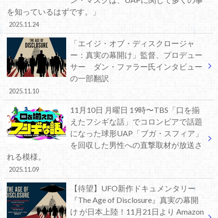
を知っているはずです。」
2025.11.24
「エイジ・オブ・ディスクロージャ
ー：真実の幕開け」監督、プロデュー
サー ダン・ファラー氏インタビュー
の一部翻訳
2025.11.10
11月10日 月曜日 19時〜TBS「口を揃
えたフシギな話」でコロンビアで話題
になった球形UAP「ブガ・スフィア」
を回収した男性への直撃取材が放送さ
れる模様。
2025.11.09
【待望】UFO新作ドキュメンタリー
『The Age of Disclosure』真実の幕開
け が日本上陸！11月21日より Amazon