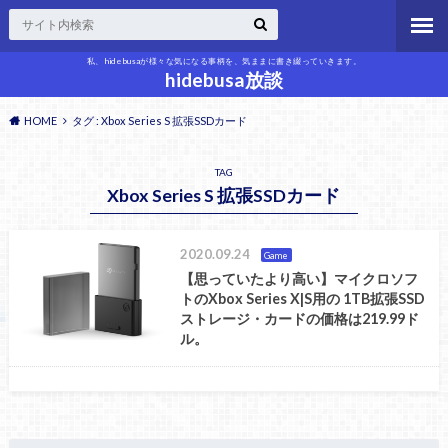
私、hidebusaが様々な気になる事柄を、気ままに書き綴っていきます。
hidebusa放談
HOME
タグ : Xbox Series S 拡張SSDカード
TAG
Xbox Series S 拡張SSDカード
2020.09.24
Game
【思っていたより高い】マイクロソフ
トのXbox Series X|S用の 1TB拡張SSD
ストレージ・カードの価格は219.99ド
ル。