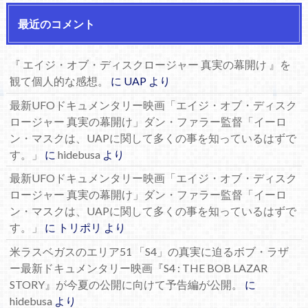
最近のコメント
『 エイジ・オブ・ディスクロージャー 真実の幕開け 』を
観て個人的な感想。
に
UAP
より
最新UFOドキュメンタリー映画「エイジ・オブ・ディスク
ロージャー 真実の幕開け」ダン・ファラー監督「イーロ
ン・マスクは、UAPに関して多くの事を知っているはずで
す。」
に
hidebusa
より
最新UFOドキュメンタリー映画「エイジ・オブ・ディスク
ロージャー 真実の幕開け」ダン・ファラー監督「イーロ
ン・マスクは、UAPに関して多くの事を知っているはずで
す。」
に
トリポリ
より
米ラスベガスのエリア51 「S4」の真実に迫るボブ・ラザ
ー最新ドキュメンタリー映画『S4 : THE BOB LAZAR
STORY』が今夏の公開に向けて予告編が公開。
に
hidebusa
より