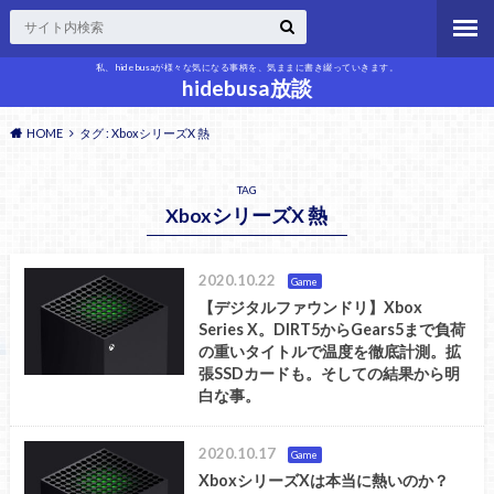
私、hidebusaが様々な気になる事柄を、気ままに書き綴っていきます。
hidebusa放談
HOME
タグ : XboxシリーズX 熱
TAG
XboxシリーズX 熱
2020.10.22
Game
【デジタルファウンドリ】Xbox
Series X。DIRT5からGears5まで負荷
の重いタイトルで温度を徹底計測。拡
張SSDカードも。そしての結果から明
白な事。
2020.10.17
Game
XboxシリーズXは本当に熱いのか？