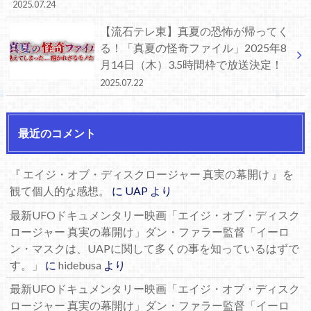
2025.07.24
【流石テレ東】真夏の恐怖が帰ってく
る！「真夏の怪奇ファイル」2025年8
月14日（木）3.5時間枠で放送決定！
2025.07.22
最近のコメント
『 エイジ・オブ・ディスクロージャー 真実の幕開け 』を
観て個人的な感想。
に
UAP
より
最新UFOドキュメンタリー映画「エイジ・オブ・ディスク
ロージャー 真実の幕開け」ダン・ファラー監督「イーロ
ン・マスクは、UAPに関して多くの事を知っているはずで
す。」
に
hidebusa
より
最新UFOドキュメンタリー映画「エイジ・オブ・ディスク
ロージャー 真実の幕開け」ダン・ファラー監督「イーロ