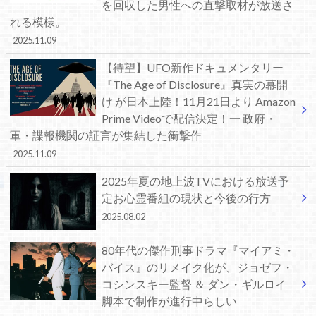
を回収した男性への直撃取材が放送さ
れる模様。
2025.11.09
【待望】UFO新作ドキュメンタリー
『The Age of Disclosure』真実の幕開
け が日本上陸！11月21日より Amazon
Prime Videoで配信決定！一 政府・
軍・諜報機関の証言が集結した衝撃作
2025.11.09
2025年夏の地上波TVにおける放送予
定お心霊番組の現状と今後の行方
2025.08.02
80年代の傑作刑事ドラマ『マイアミ・
バイス』のリメイク化が、ジョゼフ・
コシンスキー監督 ＆ ダン・ギルロイ
脚本で制作が進行中らしい