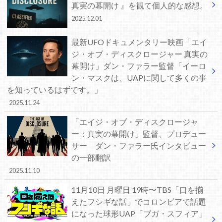
真実の幕開け 』を観て個人的な感想。
2025.12.01
最新UFOドキュメンタリー映画「エイ
ジ・オブ・ディスクロージャー 真実の
幕開け」ダン・ファラー監督「イーロ
ン・マスクは、UAPに関して多くの事
を知っているはずです。」
2025.11.24
「エイジ・オブ・ディスクロージャ
ー：真実の幕開け」監督、プロデュー
サー ダン・ファラー氏インタビュー
の一部翻訳
2025.11.10
11月10日 月曜日 19時〜TBS「口を揃
えたフシギな話」でコロンビアで話題
になった球形UAP「ブガ・スフィア」