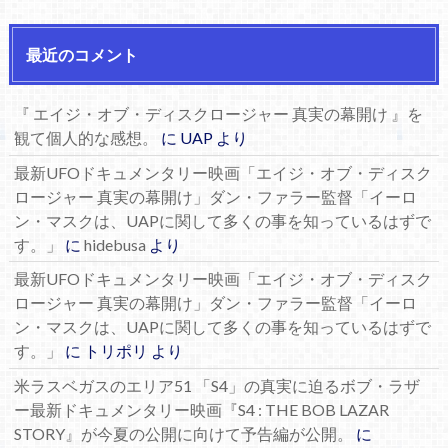
最近のコメント
『 エイジ・オブ・ディスクロージャー 真実の幕開け 』を
観て個人的な感想。
に
UAP
より
最新UFOドキュメンタリー映画「エイジ・オブ・ディスク
ロージャー 真実の幕開け」ダン・ファラー監督「イーロ
ン・マスクは、UAPに関して多くの事を知っているはずで
す。」
に
hidebusa
より
最新UFOドキュメンタリー映画「エイジ・オブ・ディスク
ロージャー 真実の幕開け」ダン・ファラー監督「イーロ
ン・マスクは、UAPに関して多くの事を知っているはずで
す。」
に
トリポリ
より
米ラスベガスのエリア51 「S4」の真実に迫るボブ・ラザ
ー最新ドキュメンタリー映画『S4 : THE BOB LAZAR
STORY』が今夏の公開に向けて予告編が公開。
に