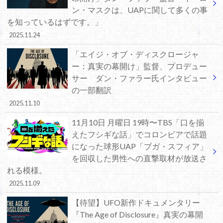
ン・マスクは、UAPに関して多くの事
を知っているはずです。」
2025.11.24
「エイジ・オブ・ディスクロージャ
ー：真実の幕開け」監督、プロデュー
サー ダン・ファラー氏インタビュー
の一部翻訳
2025.11.10
11月10日 月曜日 19時〜TBS「口を揃
えたフシギな話」でコロンビアで話題
になった球形UAP「ブガ・スフィア」
を回収した男性への直撃取材が放送さ
れる模様。
2025.11.09
【待望】UFO新作ドキュメンタリー
『The Age of Disclosure』真実の幕開