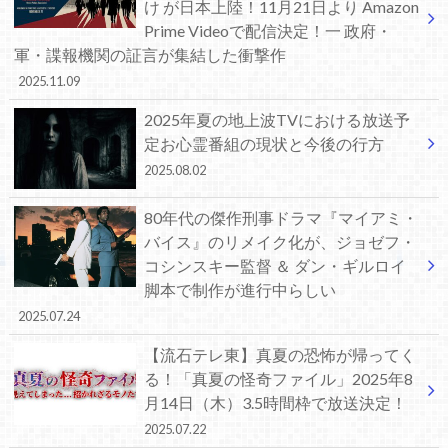
け が日本上陸！11月21日より Amazon
Prime Videoで配信決定！一 政府・
軍・諜報機関の証言が集結した衝撃作
2025.11.09
2025年夏の地上波TVにおける放送予
定お心霊番組の現状と今後の行方
2025.08.02
80年代の傑作刑事ドラマ『マイアミ・
バイス』のリメイク化が、ジョゼフ・
コシンスキー監督 ＆ ダン・ギルロイ
脚本で制作が進行中らしい
2025.07.24
【流石テレ東】真夏の恐怖が帰ってく
る！「真夏の怪奇ファイル」2025年8
月14日（木）3.5時間枠で放送決定！
2025.07.22