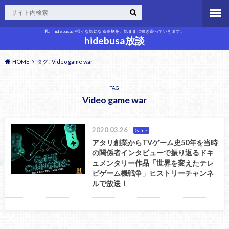
私、hidebusaが様々な気になる事柄を、気ままに書き綴っていきます。
hidebusa放談
HOME
タグ : Video game war
TAG
Video game war
2020.03.26
Game
アタリ創業からTVゲーム史50年を当時
の関係者インタビューで振り返るドキ
ュメンタリー作品「世界を変えたテレ
ビゲーム機戦争」ヒストリーチャンネ
ルで放送！