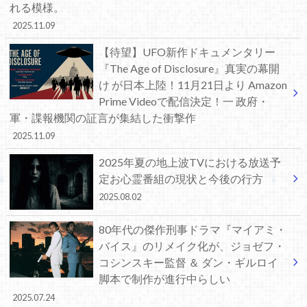
れる模様。
2025.11.09
【待望】UFO新作ドキュメンタリー
『The Age of Disclosure』真実の幕開
け が日本上陸！11月21日より Amazon
Prime Videoで配信決定！一 政府・
軍・諜報機関の証言が集結した衝撃作
2025.11.09
2025年夏の地上波TVにおける放送予
定お心霊番組の現状と今後の行方
2025.08.02
80年代の傑作刑事ドラマ『マイアミ・
バイス』のリメイク化が、ジョゼフ・
コシンスキー監督 ＆ ダン・ギルロイ
脚本で制作が進行中らしい
2025.07.24