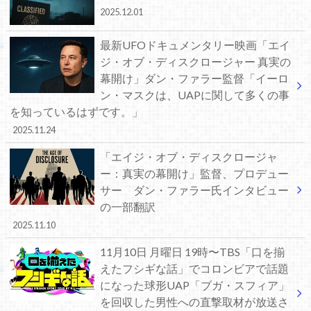
2025.12.01
最新UFOドキュメンタリー映画「エイ
ジ・オブ・ディスクロージャー 真実の
幕開け」ダン・ファラー監督「イーロ
ン・マスクは、UAPに関して多くの事
を知っているはずです。」
2025.11.24
「エイジ・オブ・ディスクロージャ
ー：真実の幕開け」監督、プロデュー
サー ダン・ファラー氏インタビュー
の一部翻訳
2025.11.10
11月10日 月曜日 19時〜TBS「口を揃
えたフシギな話」でコロンビアで話題
になった球形UAP「ブガ・スフィア」
を回収した男性への直撃取材が放送さ