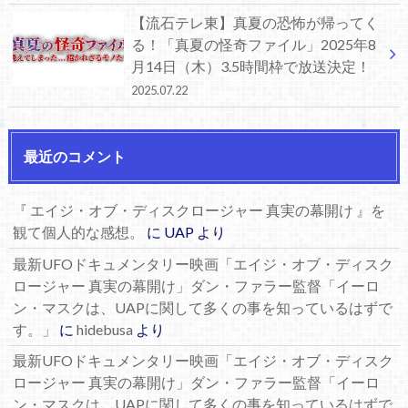
【流石テレ東】真夏の恐怖が帰ってく
る！「真夏の怪奇ファイル」2025年8
月14日（木）3.5時間枠で放送決定！
2025.07.22
最近のコメント
『 エイジ・オブ・ディスクロージャー 真実の幕開け 』を
観て個人的な感想。
に
UAP
より
最新UFOドキュメンタリー映画「エイジ・オブ・ディスク
ロージャー 真実の幕開け」ダン・ファラー監督「イーロ
ン・マスクは、UAPに関して多くの事を知っているはずで
す。」
に
hidebusa
より
最新UFOドキュメンタリー映画「エイジ・オブ・ディスク
ロージャー 真実の幕開け」ダン・ファラー監督「イーロ
ン・マスクは、UAPに関して多くの事を知っているはずで