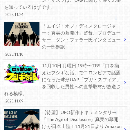
を知っているはずです。」
2025.11.24
「エイジ・オブ・ディスクロージャ
ー：真実の幕開け」監督、プロデュー
サー ダン・ファラー氏インタビュー
の一部翻訳
2025.11.10
11月10日 月曜日 19時〜TBS「口を揃
えたフシギな話」でコロンビアで話題
になった球形UAP「ブガ・スフィア」
を回収した男性への直撃取材が放送さ
れる模様。
2025.11.09
【待望】UFO新作ドキュメンタリー
『The Age of Disclosure』真実の幕開
け が日本上陸！11月21日より Amazon