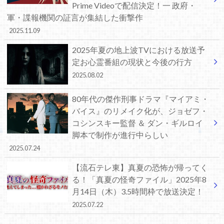
Prime Videoで配信決定！一 政府・
軍・諜報機関の証言が集結した衝撃作
2025.11.09
2025年夏の地上波TVにおける放送予
定お心霊番組の現状と今後の行方
2025.08.02
80年代の傑作刑事ドラマ『マイアミ・
バイス』のリメイク化が、ジョゼフ・
コシンスキー監督 ＆ ダン・ギルロイ
脚本で制作が進行中らしい
2025.07.24
【流石テレ東】真夏の恐怖が帰ってく
る！「真夏の怪奇ファイル」2025年8
月14日（木）3.5時間枠で放送決定！
2025.07.22