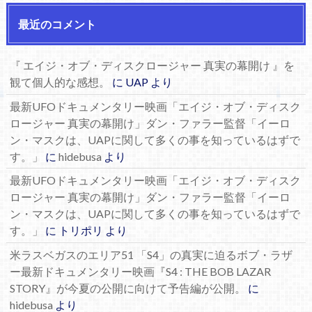
最近のコメント
『 エイジ・オブ・ディスクロージャー 真実の幕開け 』を
観て個人的な感想。
に
UAP
より
最新UFOドキュメンタリー映画「エイジ・オブ・ディスク
ロージャー 真実の幕開け」ダン・ファラー監督「イーロ
ン・マスクは、UAPに関して多くの事を知っているはずで
す。」
に
hidebusa
より
最新UFOドキュメンタリー映画「エイジ・オブ・ディスク
ロージャー 真実の幕開け」ダン・ファラー監督「イーロ
ン・マスクは、UAPに関して多くの事を知っているはずで
す。」
に
トリポリ
より
米ラスベガスのエリア51 「S4」の真実に迫るボブ・ラザ
ー最新ドキュメンタリー映画『S4 : THE BOB LAZAR
STORY』が今夏の公開に向けて予告編が公開。
に
hidebusa
より