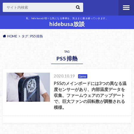
私、hidebusaが様々な気になる事柄を、気ままに書き綴っていきます。
hidebusa放談
HOME
タグ : PS5 排熱
TAG
PS5 排熱
2020.10.19
Game
PS5のメインボードには3つの異なる温
度センサーがあり、内部温度データを
収集、ファームウェアのアップデート
で、巨大ファンの回転数が調整される
模様。