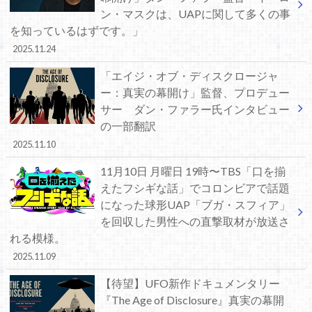
ン・マスクは、UAPに関して多くの事
を知っているはずです。」
2025.11.24
「エイジ・オブ・ディスクロージャ
ー：真実の幕開け」監督、プロデュー
サー ダン・ファラー氏インタビュー
の一部翻訳
2025.11.10
11月10日 月曜日 19時〜TBS「口を揃
えたフシギな話」でコロンビアで話題
になった球形UAP「ブガ・スフィア」
を回収した男性への直撃取材が放送さ
れる模様。
2025.11.09
【待望】UFO新作ドキュメンタリー
『The Age of Disclosure』真実の幕開