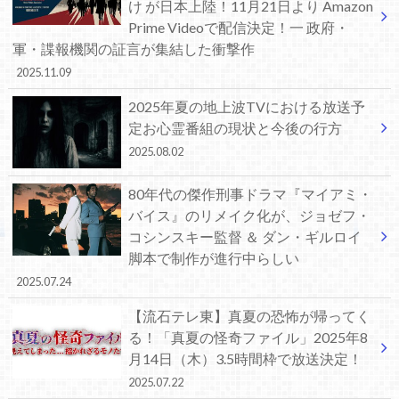
け が日本上陸！11月21日より Amazon
Prime Videoで配信決定！一 政府・
軍・諜報機関の証言が集結した衝撃作
2025.11.09
2025年夏の地上波TVにおける放送予
定お心霊番組の現状と今後の行方
2025.08.02
80年代の傑作刑事ドラマ『マイアミ・
バイス』のリメイク化が、ジョゼフ・
コシンスキー監督 ＆ ダン・ギルロイ
脚本で制作が進行中らしい
2025.07.24
【流石テレ東】真夏の恐怖が帰ってく
る！「真夏の怪奇ファイル」2025年8
月14日（木）3.5時間枠で放送決定！
2025.07.22