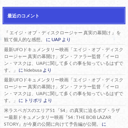
最近のコメント
『 エイジ・オブ・ディスクロージャー 真実の幕開け 』を
観て個人的な感想。
に
UAP
より
最新UFOドキュメンタリー映画「エイジ・オブ・ディスク
ロージャー 真実の幕開け」ダン・ファラー監督「イーロ
ン・マスクは、UAPに関して多くの事を知っているはずで
す。」
に
hidebusa
より
最新UFOドキュメンタリー映画「エイジ・オブ・ディスク
ロージャー 真実の幕開け」ダン・ファラー監督「イーロ
ン・マスクは、UAPに関して多くの事を知っているはずで
す。」
に
トリポリ
より
米ラスベガスのエリア51 「S4」の真実に迫るボブ・ラザ
ー最新ドキュメンタリー映画『S4 : THE BOB LAZAR
STORY』が今夏の公開に向けて予告編が公開。
に