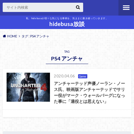
私、hidebusaが様々な気になる事柄を、気ままに書き綴っていきます。
hidebusa放談
HOME
タグ : PS4 アンチャ
TAG
PS4 アンチャ
2020.04.06
Game
アンチャーテッド声優ノーラン・ノー
ス氏、映画版アンチャーテッドでサリ
ー役がマーク・ウォールバーグになっ
た事に「適役とは思えない」