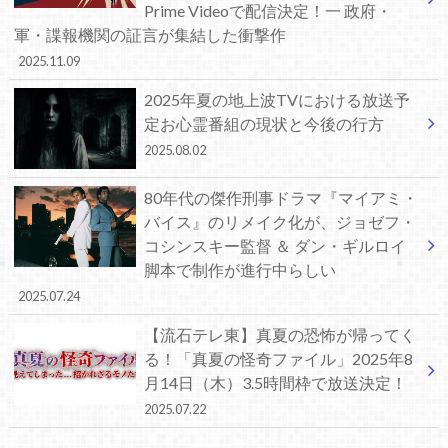
Prime Videoで配信決定！一 政府・
軍・諜報機関の証言が集結した衝撃作
2025.11.09
2025年夏の地上波TVにおける放送予
定お心霊番組の現状と今後の行方
2025.08.02
80年代の傑作刑事ドラマ『マイアミ・
バイス』のリメイク化が、ジョゼフ・
コシンスキー監督 ＆ ダン・ギルロイ
脚本で制作が進行中らしい
2025.07.24
【流石テレ東】真夏の恐怖が帰ってく
る！「真夏の怪奇ファイル」2025年8
月14日（木）3.5時間枠で放送決定！
2025.07.22