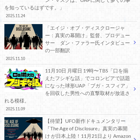
を知っているはずです。」
2025.11.24
「エイジ・オブ・ディスクロージャ
ー：真実の幕開け」監督、プロデュー
サー ダン・ファラー氏インタビュー
の一部翻訳
2025.11.10
11月10日 月曜日 19時〜TBS「口を揃
えたフシギな話」でコロンビアで話題
になった球形UAP「ブガ・スフィア」
を回収した男性への直撃取材が放送さ
れる模様。
2025.11.09
【待望】UFO新作ドキュメンタリー
『The Age of Disclosure』真実の幕開
け が日本上陸！11月21日より Amazon