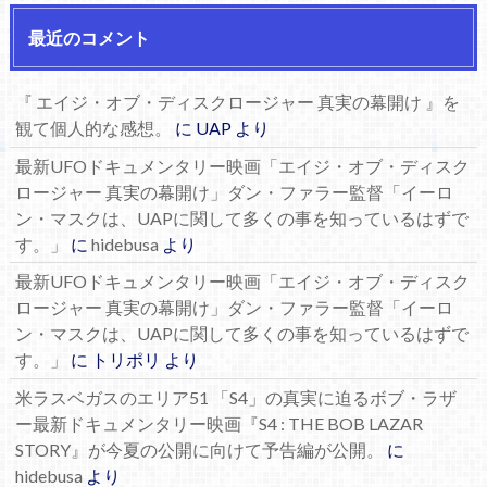
最近のコメント
『 エイジ・オブ・ディスクロージャー 真実の幕開け 』を
観て個人的な感想。
に
UAP
より
最新UFOドキュメンタリー映画「エイジ・オブ・ディスク
ロージャー 真実の幕開け」ダン・ファラー監督「イーロ
ン・マスクは、UAPに関して多くの事を知っているはずで
す。」
に
hidebusa
より
最新UFOドキュメンタリー映画「エイジ・オブ・ディスク
ロージャー 真実の幕開け」ダン・ファラー監督「イーロ
ン・マスクは、UAPに関して多くの事を知っているはずで
す。」
に
トリポリ
より
米ラスベガスのエリア51 「S4」の真実に迫るボブ・ラザ
ー最新ドキュメンタリー映画『S4 : THE BOB LAZAR
STORY』が今夏の公開に向けて予告編が公開。
に
hidebusa
より