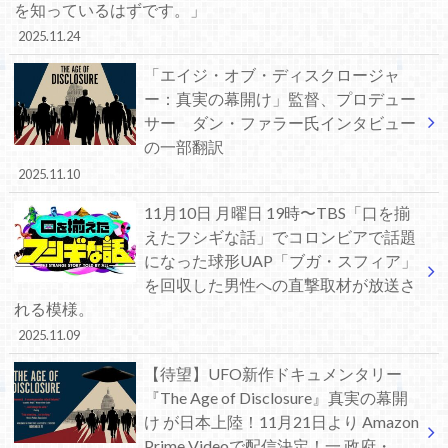
を知っているはずです。」
2025.11.24
「エイジ・オブ・ディスクロージャ
ー：真実の幕開け」監督、プロデュー
サー ダン・ファラー氏インタビュー
の一部翻訳
2025.11.10
11月10日 月曜日 19時〜TBS「口を揃
えたフシギな話」でコロンビアで話題
になった球形UAP「ブガ・スフィア」
を回収した男性への直撃取材が放送さ
れる模様。
2025.11.09
【待望】UFO新作ドキュメンタリー
『The Age of Disclosure』真実の幕開
け が日本上陸！11月21日より Amazon
Prime Videoで配信決定！一 政府・