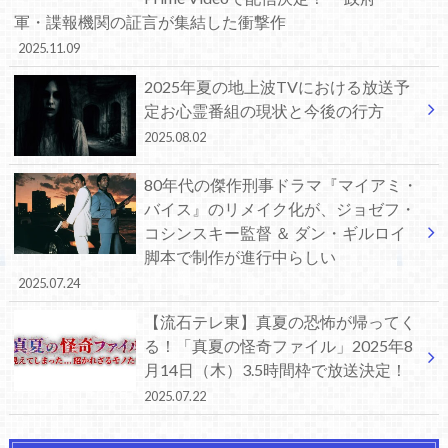
軍・諜報機関の証言が集結した衝撃作
2025.11.09
2025年夏の地上波TVにおける放送予
定お心霊番組の現状と今後の行方
2025.08.02
80年代の傑作刑事ドラマ『マイアミ・
バイス』のリメイク化が、ジョゼフ・
コシンスキー監督 ＆ ダン・ギルロイ
脚本で制作が進行中らしい
2025.07.24
【流石テレ東】真夏の恐怖が帰ってく
る！「真夏の怪奇ファイル」2025年8
月14日（木）3.5時間枠で放送決定！
2025.07.22