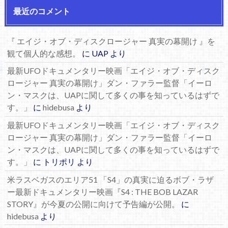
最近のコメント
『 エイジ・オブ・ディスクロージャー 真実の幕開け 』を
観て個人的な感想。
に
UAP
より
最新UFOドキュメンタリー映画「エイジ・オブ・ディスク
ロージャー 真実の幕開け」ダン・ファラー監督「イーロ
ン・マスクは、UAPに関して多くの事を知っているはずで
す。」
に
hidebusa
より
最新UFOドキュメンタリー映画「エイジ・オブ・ディスク
ロージャー 真実の幕開け」ダン・ファラー監督「イーロ
ン・マスクは、UAPに関して多くの事を知っているはずで
す。」
に
トリポリ
より
米ラスベガスのエリア51 「S4」の真実に迫るボブ・ラザ
ー最新ドキュメンタリー映画『S4 : THE BOB LAZAR
STORY』が今夏の公開に向けて予告編が公開。
に
hidebusa
より