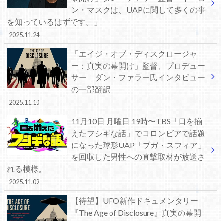
ン・マスクは、UAPに関して多くの事
を知っているはずです。」
2025.11.24
「エイジ・オブ・ディスクロージャ
ー：真実の幕開け」監督、プロデュー
サー ダン・ファラー氏インタビュー
の一部翻訳
2025.11.10
11月10日 月曜日 19時〜TBS「口を揃
えたフシギな話」でコロンビアで話題
になった球形UAP「ブガ・スフィア」
を回収した男性への直撃取材が放送さ
れる模様。
2025.11.09
【待望】UFO新作ドキュメンタリー
『The Age of Disclosure』真実の幕開