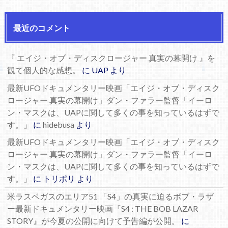
最近のコメント
『 エイジ・オブ・ディスクロージャー 真実の幕開け 』を
観て個人的な感想。
に
UAP
より
最新UFOドキュメンタリー映画「エイジ・オブ・ディスク
ロージャー 真実の幕開け」ダン・ファラー監督「イーロ
ン・マスクは、UAPに関して多くの事を知っているはずで
す。」
に
hidebusa
より
最新UFOドキュメンタリー映画「エイジ・オブ・ディスク
ロージャー 真実の幕開け」ダン・ファラー監督「イーロ
ン・マスクは、UAPに関して多くの事を知っているはずで
す。」
に
トリポリ
より
米ラスベガスのエリア51 「S4」の真実に迫るボブ・ラザ
ー最新ドキュメンタリー映画『S4 : THE BOB LAZAR
STORY』が今夏の公開に向けて予告編が公開。
に