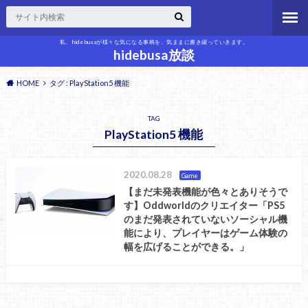
私、hidebusaが様々な気になる事柄を、気ままに書き綴っていきます。
hidebusa放談
HOME
タグ : PlayStation5 機能
TAG
PlayStation5 機能
2020.08.28
Game
【まだ未発表機能が色々とありそうで
す】Oddworldのクリエイター「PS5
のまだ発表されていないソーシャル機
能により、プレイヤーはゲーム体験の
幅を広げることができる。」