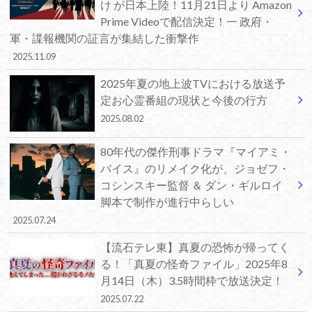
け が日本上陸！11月21日より Amazon
Prime Videoで配信決定！一 政府・
軍・諜報機関の証言が集結した衝撃作
2025.11.09
2025年夏の地上波TVにおける放送予
定お心霊番組の現状と今後の行方
2025.08.02
80年代の傑作刑事ドラマ『マイアミ・
バイス』のリメイク化が、ジョゼフ・
コシンスキー監督 ＆ ダン・ギルロイ
脚本で制作が進行中らしい
2025.07.24
【流石テレ東】真夏の恐怖が帰ってく
る！「真夏の怪奇ファイル」2025年8
月14日（木）3.5時間枠で放送決定！
2025.07.22