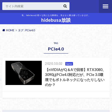
私、hidebusaが様々な気になる事柄を、気ままに書き綴っていきます。
hidebusa放談
HOME
タグ : PCIe4.0
TAG
PCIe4.0
2020.10.02
Game
【nVIDIAがQ＆Aで回答】RTX3080、
3090はPCIe4.0対応だが、PCIe 3.0環
境でもボトルネックになったりしない
のか？