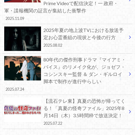
Prime Videoで配信決定！一 政府・
軍・諜報機関の証言が集結した衝撃作
2025.11.09
2025年夏の地上波TVにおける放送予
定お心霊番組の現状と今後の行方
2025.08.02
80年代の傑作刑事ドラマ『マイアミ・
バイス』のリメイク化が、ジョゼフ・
コシンスキー監督 ＆ ダン・ギルロイ
脚本で制作が進行中らしい
2025.07.24
【流石テレ東】真夏の恐怖が帰ってく
る！「真夏の怪奇ファイル」2025年8
月14日（木）3.5時間枠で放送決定！
2025.07.22