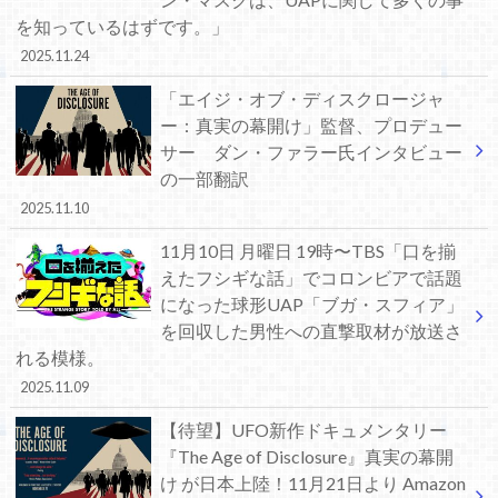
を知っているはずです。」
2025.11.24
「エイジ・オブ・ディスクロージャ
ー：真実の幕開け」監督、プロデュー
サー ダン・ファラー氏インタビュー
の一部翻訳
2025.11.10
11月10日 月曜日 19時〜TBS「口を揃
えたフシギな話」でコロンビアで話題
になった球形UAP「ブガ・スフィア」
を回収した男性への直撃取材が放送さ
れる模様。
2025.11.09
【待望】UFO新作ドキュメンタリー
『The Age of Disclosure』真実の幕開
け が日本上陸！11月21日より Amazon