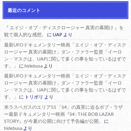
最近のコメント
『 エイジ・オブ・ディスクロージャー 真実の幕開け 』を
観て個人的な感想。
に
UAP
より
最新UFOドキュメンタリー映画「エイジ・オブ・ディスク
ロージャー 真実の幕開け」ダン・ファラー監督「イーロ
ン・マスクは、UAPに関して多くの事を知っているはずで
す。」
に
hidebusa
より
最新UFOドキュメンタリー映画「エイジ・オブ・ディスク
ロージャー 真実の幕開け」ダン・ファラー監督「イーロ
ン・マスクは、UAPに関して多くの事を知っているはずで
す。」
に
トリポリ
より
米ラスベガスのエリア51 「S4」の真実に迫るボブ・ラザ
ー最新ドキュメンタリー映画『S4 : THE BOB LAZAR
STORY』が今夏の公開に向けて予告編が公開。
に
hidebusa
より