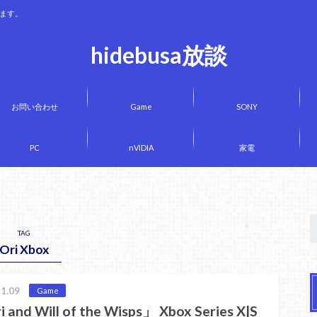
きます。
hidebusa放談
お問い合わせ
Game
SONY
PC
nVIDIA
家電
TAG
Ori Xbox
1.09
Game
 and Will of the Wisps」 Xbox Series X|S