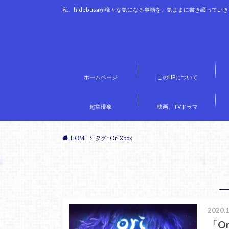
私、hidebusaが様々な気になる事柄を、気ままに書き綴ってい
ホームページ
このHPについて
超常現象
映画、TVドラマ
HOME
タグ : Ori Xbox
2020.1
「Ori