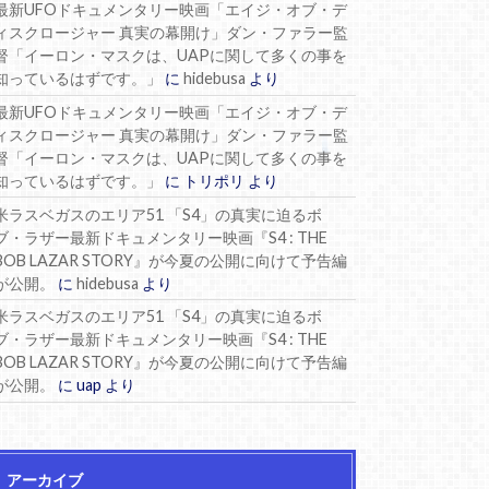
最新UFOドキュメンタリー映画「エイジ・オブ・デ
ィスクロージャー 真実の幕開け」ダン・ファラー監
督「イーロン・マスクは、UAPに関して多くの事を
知っているはずです。」
に
hidebusa
より
最新UFOドキュメンタリー映画「エイジ・オブ・デ
ィスクロージャー 真実の幕開け」ダン・ファラー監
督「イーロン・マスクは、UAPに関して多くの事を
知っているはずです。」
に
トリポリ
より
米ラスベガスのエリア51 「S4」の真実に迫るボ
ブ・ラザー最新ドキュメンタリー映画『S4 : THE
BOB LAZAR STORY』が今夏の公開に向けて予告編
が公開。
に
hidebusa
より
米ラスベガスのエリア51 「S4」の真実に迫るボ
ブ・ラザー最新ドキュメンタリー映画『S4 : THE
BOB LAZAR STORY』が今夏の公開に向けて予告編
が公開。
に
uap
より
アーカイブ