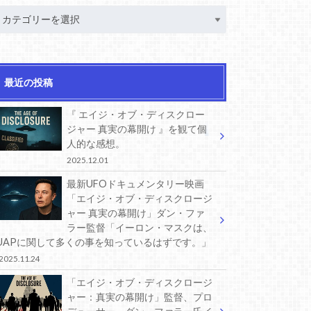
最近の投稿
『 エイジ・オブ・ディスクロー
ジャー 真実の幕開け 』を観て個
人的な感想。
2025.12.01
最新UFOドキュメンタリー映画
「エイジ・オブ・ディスクロージ
ャー 真実の幕開け」ダン・ファ
ラー監督「イーロン・マスクは、
UAPに関して多くの事を知っているはずです。」
2025.11.24
「エイジ・オブ・ディスクロージ
ャー：真実の幕開け」監督、プロ