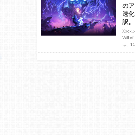
のア
速化
訳。
Xbox
Will
は、11月