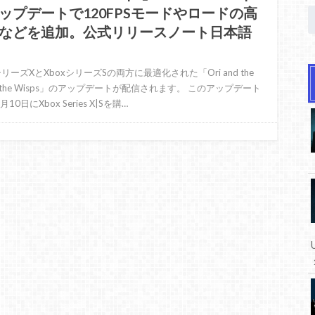
ップデートで120FPSモードやロードの高
などを追加。公式リリースノート日本語
シリーズXとXboxシリーズSの両方に最適化された「Ori and the
 of the Wisps」のアップデートが配信されます。 このアップデート
10日にXbox Series X|Sを購…