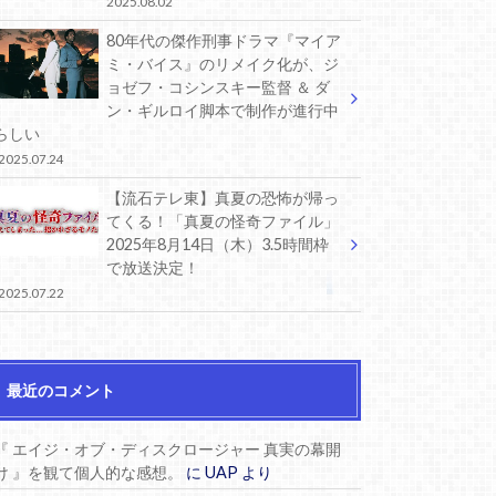
2025.08.02
80年代の傑作刑事ドラマ『マイア
ミ・バイス』のリメイク化が、ジ
ョゼフ・コシンスキー監督 ＆ ダ
ン・ギルロイ脚本で制作が進行中
らしい
2025.07.24
【流石テレ東】真夏の恐怖が帰っ
てくる！「真夏の怪奇ファイル」
2025年8月14日（木）3.5時間枠
で放送決定！
2025.07.22
最近のコメント
『 エイジ・オブ・ディスクロージャー 真実の幕開
け 』を観て個人的な感想。
に
UAP
より