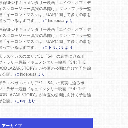
最新UFOドキュメンタリー映画「エイジ・オブ・デ
ィスクロージャー 真実の幕開け」ダン・ファラー監
督「イーロン・マスクは、UAPに関して多くの事を
知っているはずです。」
に
hidebusa
より
最新UFOドキュメンタリー映画「エイジ・オブ・デ
ィスクロージャー 真実の幕開け」ダン・ファラー監
督「イーロン・マスクは、UAPに関して多くの事を
知っているはずです。」
に
トリポリ
より
米ラスベガスのエリア51 「S4」の真実に迫るボ
ブ・ラザー最新ドキュメンタリー映画『S4 : THE
BOB LAZAR STORY』が今夏の公開に向けて予告編
が公開。
に
hidebusa
より
米ラスベガスのエリア51 「S4」の真実に迫るボ
ブ・ラザー最新ドキュメンタリー映画『S4 : THE
BOB LAZAR STORY』が今夏の公開に向けて予告編
が公開。
に
uap
より
アーカイブ