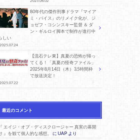
2025.08.02
80年代の傑作刑事ドラマ『マイア
ミ・バイス』のリメイク化が、ジ
ョゼフ・コシンスキー監督 ＆ ダ
ン・ギルロイ脚本で制作が進行中
らしい
2025.07.24
【流石テレ東】真夏の恐怖が帰っ
てくる！「真夏の怪奇ファイル」
2025年8月14日（木）3.5時間枠
で放送決定！
2025.07.22
最近のコメント
『 エイジ・オブ・ディスクロージャー 真実の幕開
け 』を観て個人的な感想。
に
UAP
より