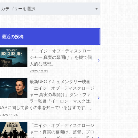
最近の投稿
『 エイジ・オブ・ディスクロー
ジャー 真実の幕開け 』を観て個
人的な感想。
2025.12.01
最新UFOドキュメンタリー映画
「エイジ・オブ・ディスクロージ
ャー 真実の幕開け」ダン・ファ
ラー監督「イーロン・マスクは、
UAPに関して多くの事を知っているはずです。」
2025.11.24
「エイジ・オブ・ディスクロージ
ャー：真実の幕開け」監督、プロ