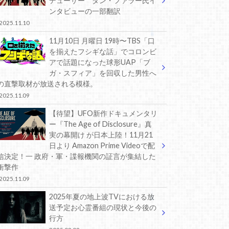
デューサー ダン・ファラー氏イ
ンタビューの一部翻訳
2025.11.10
11月10日 月曜日 19時〜TBS「口
を揃えたフシギな話」でコロンビ
アで話題になった球形UAP「ブ
ガ・スフィア」を回収した男性へ
の直撃取材が放送される模様。
2025.11.09
【待望】UFO新作ドキュメンタリ
ー『The Age of Disclosure』真
実の幕開け が日本上陸！11月21
日より Amazon Prime Videoで配
信決定！一 政府・軍・諜報機関の証言が集結した
衝撃作
2025.11.09
2025年夏の地上波TVにおける放
送予定お心霊番組の現状と今後の
行方