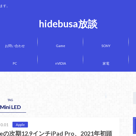
きます。
hidebusa放談
お問い合わせ
Game
SONY
PC
nVIDIA
家電
TAG
Mini LED
0.01
Apple
leの次期12.9インチiPad Pro、2021年初頭