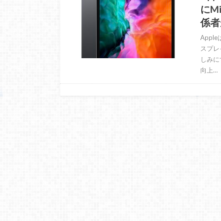
にM
係者
Appl
スプレ
しみに
向上…