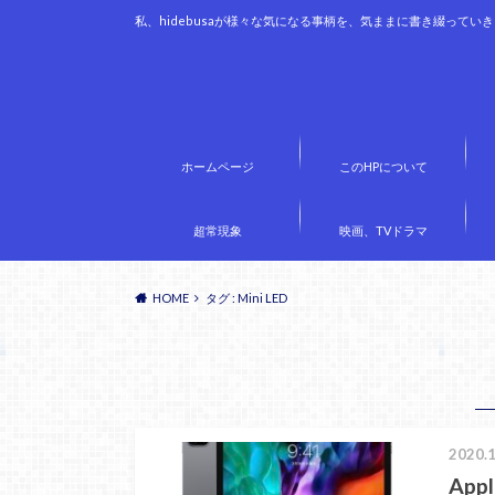
私、hidebusaが様々な気になる事柄を、気ままに書き綴ってい
ホームページ
このHPについて
超常現象
映画、TVドラマ
HOME
タグ : Mini LED
2020.1
App