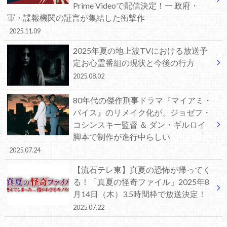
Prime Videoで配信決定！一 政府・
軍・諜報機関の証言が集結した衝撃作
2025.11.09
2025年夏の地上波TVにおける放送予
定お心霊番組の現状と今後の行方
2025.08.02
80年代の傑作刑事ドラマ『マイアミ・
バイス』のリメイク化が、ジョゼフ・
コシンスキー監督 ＆ ダン・ギルロイ
脚本で制作が進行中らしい
2025.07.24
【流石テレ東】真夏の恐怖が帰ってく
る！「真夏の怪奇ファイル」2025年8
月14日（木）3.5時間枠で放送決定！
2025.07.22