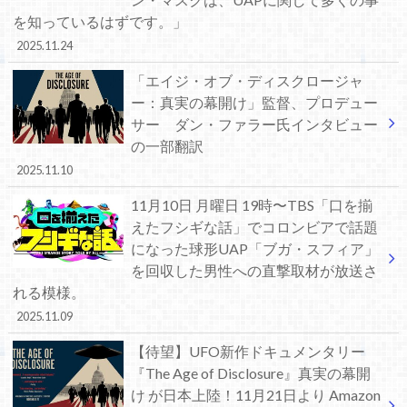
を知っているはずです。」
2025.11.24
「エイジ・オブ・ディスクロージャ
ー：真実の幕開け」監督、プロデュー
サー ダン・ファラー氏インタビュー
の一部翻訳
2025.11.10
11月10日 月曜日 19時〜TBS「口を揃
えたフシギな話」でコロンビアで話題
になった球形UAP「ブガ・スフィア」
を回収した男性への直撃取材が放送さ
れる模様。
2025.11.09
【待望】UFO新作ドキュメンタリー
『The Age of Disclosure』真実の幕開
け が日本上陸！11月21日より Amazon