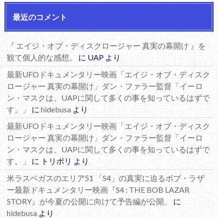
最近のコメント
『 エイジ・オブ・ディスクロージャー 真実の幕開け 』を
観て個人的な感想。
に
UAP
より
最新UFOドキュメンタリー映画「エイジ・オブ・ディスク
ロージャー 真実の幕開け」ダン・ファラー監督「イーロ
ン・マスクは、UAPに関して多くの事を知っているはずで
す。」
に
hidebusa
より
最新UFOドキュメンタリー映画「エイジ・オブ・ディスク
ロージャー 真実の幕開け」ダン・ファラー監督「イーロ
ン・マスクは、UAPに関して多くの事を知っているはずで
す。」
に
トリポリ
より
米ラスベガスのエリア51 「S4」の真実に迫るボブ・ラザ
ー最新ドキュメンタリー映画『S4 : THE BOB LAZAR
STORY』が今夏の公開に向けて予告編が公開。
に
hidebusa
より