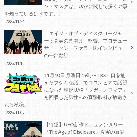
ン・マスクは、UAPに関して多くの事
を知っているはずです。」
2025.11.24
「エイジ・オブ・ディスクロージャ
ー：真実の幕開け」監督、プロデュー
サー ダン・ファラー氏インタビュー
の一部翻訳
2025.11.10
11月10日 月曜日 19時〜TBS「口を揃
えたフシギな話」でコロンビアで話題
になった球形UAP「ブガ・スフィア」
を回収した男性への直撃取材が放送さ
れる模様。
2025.11.09
【待望】UFO新作ドキュメンタリー
『The Age of Disclosure』真実の幕開