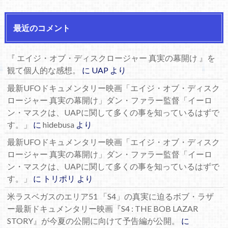
最近のコメント
『 エイジ・オブ・ディスクロージャー 真実の幕開け 』を
観て個人的な感想。
に
UAP
より
最新UFOドキュメンタリー映画「エイジ・オブ・ディスク
ロージャー 真実の幕開け」ダン・ファラー監督「イーロ
ン・マスクは、UAPに関して多くの事を知っているはずで
す。」
に
hidebusa
より
最新UFOドキュメンタリー映画「エイジ・オブ・ディスク
ロージャー 真実の幕開け」ダン・ファラー監督「イーロ
ン・マスクは、UAPに関して多くの事を知っているはずで
す。」
に
トリポリ
より
米ラスベガスのエリア51 「S4」の真実に迫るボブ・ラザ
ー最新ドキュメンタリー映画『S4 : THE BOB LAZAR
STORY』が今夏の公開に向けて予告編が公開。
に