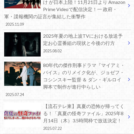
け が日本上陸！11月21日より Amazon
Prime Videoで配信決定！一 政府・
軍・諜報機関の証言が集結した衝撃作
2025.11.09
2025年夏の地上波TVにおける放送予
定お心霊番組の現状と今後の行方
2025.08.02
80年代の傑作刑事ドラマ『マイアミ・
バイス』のリメイク化が、ジョゼフ・
コシンスキー監督 ＆ ダン・ギルロイ
脚本で制作が進行中らしい
2025.07.24
【流石テレ東】真夏の恐怖が帰ってく
る！「真夏の怪奇ファイル」2025年8
月14日（木）3.5時間枠で放送決定！
2025.07.22