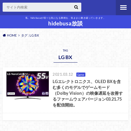
私、hidebusaが様々な気になる事柄を、気ままに書き綴っていきます。
hidebusa放談
HOME
タグ : LG BX
TAG
LG BX
2021.03.12
Game
LGエレクトロニクス、OLED BXを含
む多くのモデルでゲームモード
（Dolby Vision）の映像遅延を改善す
るファームウェアバージョン03.21.75
を配信開始。