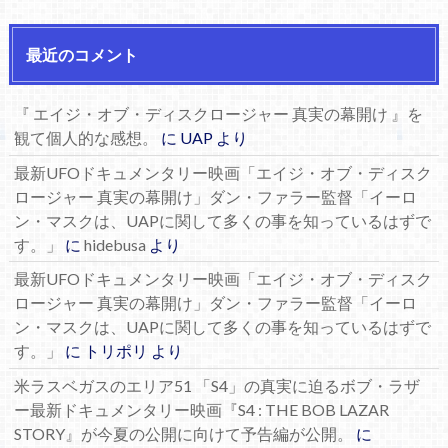
最近のコメント
『 エイジ・オブ・ディスクロージャー 真実の幕開け 』を
観て個人的な感想。
に
UAP
より
最新UFOドキュメンタリー映画「エイジ・オブ・ディスク
ロージャー 真実の幕開け」ダン・ファラー監督「イーロ
ン・マスクは、UAPに関して多くの事を知っているはずで
す。」
に
hidebusa
より
最新UFOドキュメンタリー映画「エイジ・オブ・ディスク
ロージャー 真実の幕開け」ダン・ファラー監督「イーロ
ン・マスクは、UAPに関して多くの事を知っているはずで
す。」
に
トリポリ
より
米ラスベガスのエリア51 「S4」の真実に迫るボブ・ラザ
ー最新ドキュメンタリー映画『S4 : THE BOB LAZAR
STORY』が今夏の公開に向けて予告編が公開。
に