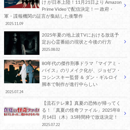
け が日本上陸！11月21日より Amazon
Prime Videoで配信決定！一 政府・
軍・諜報機関の証言が集結した衝撃作
2025.11.09
2025年夏の地上波TVにおける放送予
定お心霊番組の現状と今後の行方
2025.08.02
80年代の傑作刑事ドラマ『マイアミ・
バイス』のリメイク化が、ジョゼフ・
コシンスキー監督 ＆ ダン・ギルロイ
脚本で制作が進行中らしい
2025.07.24
【流石テレ東】真夏の恐怖が帰ってく
る！「真夏の怪奇ファイル」2025年8
月14日（木）3.5時間枠で放送決定！
2025.07.22