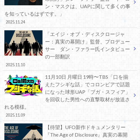
ン・マスクは、UAPに関して多くの事
を知っているはずです。」
2025.11.24
「エイジ・オブ・ディスクロージャ
ー：真実の幕開け」監督、プロデュー
サー ダン・ファラー氏インタビュー
の一部翻訳
2025.11.10
11月10日 月曜日 19時〜TBS「口を揃
えたフシギな話」でコロンビアで話題
になった球形UAP「ブガ・スフィア」
を回収した男性への直撃取材が放送さ
れる模様。
2025.11.09
【待望】UFO新作ドキュメンタリー
『The Age of Disclosure』真実の幕開