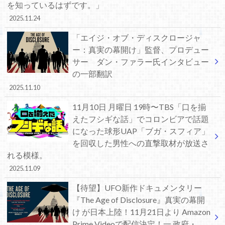
を知っているはずです。」
2025.11.24
「エイジ・オブ・ディスクロージャ
ー：真実の幕開け」監督、プロデュー
サー ダン・ファラー氏インタビュー
の一部翻訳
2025.11.10
11月10日 月曜日 19時〜TBS「口を揃
えたフシギな話」でコロンビアで話題
になった球形UAP「ブガ・スフィア」
を回収した男性への直撃取材が放送さ
れる模様。
2025.11.09
【待望】UFO新作ドキュメンタリー
『The Age of Disclosure』真実の幕開
け が日本上陸！11月21日より Amazon
Prime Videoで配信決定！一 政府・