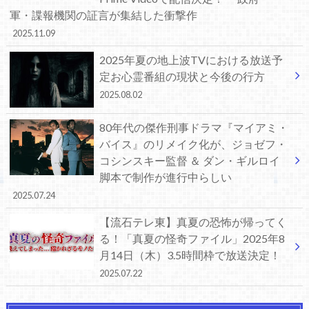
軍・諜報機関の証言が集結した衝撃作
2025.11.09
2025年夏の地上波TVにおける放送予
定お心霊番組の現状と今後の行方
2025.08.02
80年代の傑作刑事ドラマ『マイアミ・
バイス』のリメイク化が、ジョゼフ・
コシンスキー監督 ＆ ダン・ギルロイ
脚本で制作が進行中らしい
2025.07.24
【流石テレ東】真夏の恐怖が帰ってく
る！「真夏の怪奇ファイル」2025年8
月14日（木）3.5時間枠で放送決定！
2025.07.22