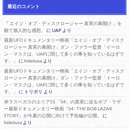
最近のコメント
『 エイジ・オブ・ディスクロージャー 真実の幕開け 』を
観て個人的な感想。
に
UAP
より
最新UFOドキュメンタリー映画「エイジ・オブ・ディスク
ロージャー 真実の幕開け」ダン・ファラー監督「イーロ
ン・マスクは、UAPに関して多くの事を知っているはずで
す。」
に
hidebusa
より
最新UFOドキュメンタリー映画「エイジ・オブ・ディスク
ロージャー 真実の幕開け」ダン・ファラー監督「イーロ
ン・マスクは、UAPに関して多くの事を知っているはずで
す。」
に
トリポリ
より
米ラスベガスのエリア51 「S4」の真実に迫るボブ・ラザ
ー最新ドキュメンタリー映画『S4 : THE BOB LAZAR
STORY』が今夏の公開に向けて予告編が公開。
に
hidebusa
より