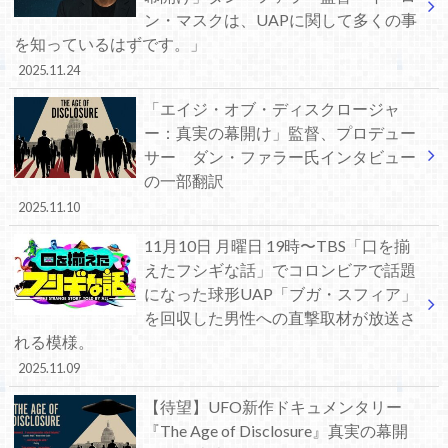
ン・マスクは、UAPに関して多くの事
を知っているはずです。」
2025.11.24
「エイジ・オブ・ディスクロージャ
ー：真実の幕開け」監督、プロデュー
サー ダン・ファラー氏インタビュー
の一部翻訳
2025.11.10
11月10日 月曜日 19時〜TBS「口を揃
えたフシギな話」でコロンビアで話題
になった球形UAP「ブガ・スフィア」
を回収した男性への直撃取材が放送さ
れる模様。
2025.11.09
【待望】UFO新作ドキュメンタリー
『The Age of Disclosure』真実の幕開