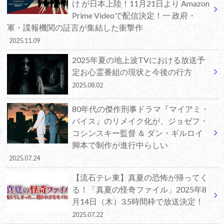
け が日本上陸！11月21日より Amazon
Prime Videoで配信決定！一 政府・
軍・諜報機関の証言が集結した衝撃作
2025.11.09
2025年夏の地上波TVにおける放送予
定お心霊番組の現状と今後の行方
2025.08.02
80年代の傑作刑事ドラマ『マイアミ・
バイス』のリメイク化が、ジョゼフ・
コシンスキー監督 ＆ ダン・ギルロイ
脚本で制作が進行中らしい
2025.07.24
【流石テレ東】真夏の恐怖が帰ってく
る！「真夏の怪奇ファイル」2025年8
月14日（木）3.5時間枠で放送決定！
2025.07.22