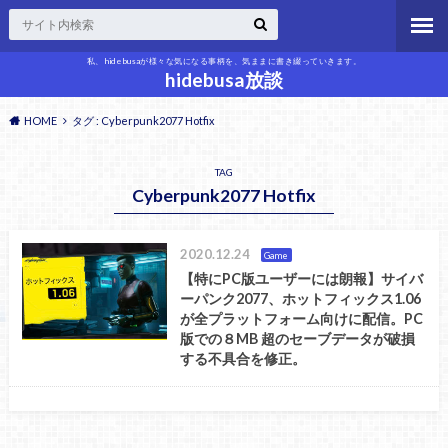
私、hidebusaが様々な気になる事柄を、気ままに書き綴っていきます。
hidebusa放談
HOME
タグ : Cyberpunk2077 Hotfix
TAG
Cyberpunk2077 Hotfix
2020.12.24
Game
【特にPC版ユーザーには朗報】サイバ
ーパンク2077、ホットフィックス1.06
が全プラットフォーム向けに配信。PC
版での８MB 超のセーブデータが破損
する不具合を修正。