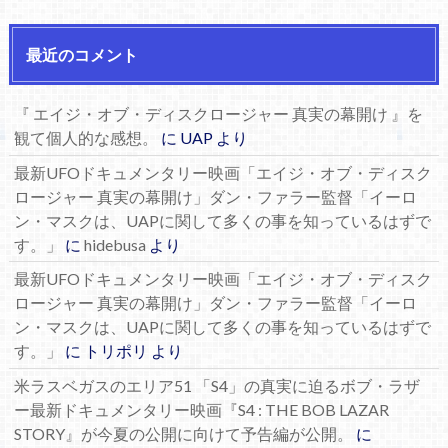
最近のコメント
『 エイジ・オブ・ディスクロージャー 真実の幕開け 』を
観て個人的な感想。
に
UAP
より
最新UFOドキュメンタリー映画「エイジ・オブ・ディスク
ロージャー 真実の幕開け」ダン・ファラー監督「イーロ
ン・マスクは、UAPに関して多くの事を知っているはずで
す。」
に
hidebusa
より
最新UFOドキュメンタリー映画「エイジ・オブ・ディスク
ロージャー 真実の幕開け」ダン・ファラー監督「イーロ
ン・マスクは、UAPに関して多くの事を知っているはずで
す。」
に
トリポリ
より
米ラスベガスのエリア51 「S4」の真実に迫るボブ・ラザ
ー最新ドキュメンタリー映画『S4 : THE BOB LAZAR
STORY』が今夏の公開に向けて予告編が公開。
に