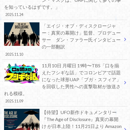
を知っているはずです。」
2025.11.24
「エイジ・オブ・ディスクロージャ
ー：真実の幕開け」監督、プロデュー
サー ダン・ファラー氏インタビュー
の一部翻訳
2025.11.10
11月10日 月曜日 19時〜TBS「口を揃
えたフシギな話」でコロンビアで話題
になった球形UAP「ブガ・スフィア」
を回収した男性への直撃取材が放送さ
れる模様。
2025.11.09
【待望】UFO新作ドキュメンタリー
『The Age of Disclosure』真実の幕開
け が日本上陸！11月21日より Amazon