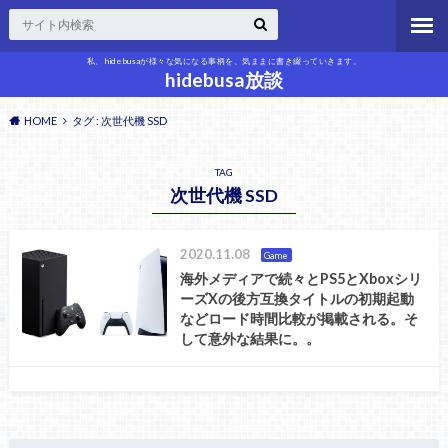
私、hidebusaが様々な気になる事柄を、気ままに書き綴っていきます。
hidebusa放談
HOME
タグ : 次世代機 SSD
TAG
次世代機 SSD
2020.11.08
Game
海外メディアで続々とPS5とXboxシリ
ーズXの後方互換タイトルの初期起動
などロード時間比較が掲載される。そ
して意外な結果に。。