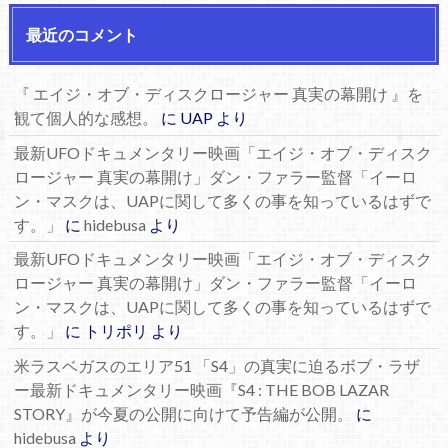
最近のコメント
『 エイジ・オブ・ディスクロージャー 真実の幕開け 』を
観て個人的な感想。
に
UAP
より
最新UFOドキュメンタリー映画「エイジ・オブ・ディスク
ロージャー 真実の幕開け」ダン・ファラー監督「イーロ
ン・マスクは、UAPに関して多くの事を知っているはずで
す。」
に
hidebusa
より
最新UFOドキュメンタリー映画「エイジ・オブ・ディスク
ロージャー 真実の幕開け」ダン・ファラー監督「イーロ
ン・マスクは、UAPに関して多くの事を知っているはずで
す。」
に
トリポリ
より
米ラスベガスのエリア51 「S4」の真実に迫るボブ・ラザ
ー最新ドキュメンタリー映画『S4 : THE BOB LAZAR
STORY』が今夏の公開に向けて予告編が公開。
に
hidebusa
より