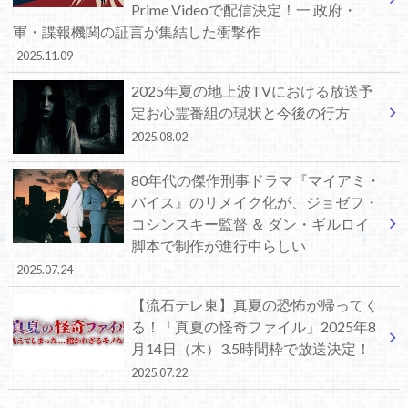
Prime Videoで配信決定！一 政府・
軍・諜報機関の証言が集結した衝撃作
2025.11.09
2025年夏の地上波TVにおける放送予
定お心霊番組の現状と今後の行方
2025.08.02
80年代の傑作刑事ドラマ『マイアミ・
バイス』のリメイク化が、ジョゼフ・
コシンスキー監督 ＆ ダン・ギルロイ
脚本で制作が進行中らしい
2025.07.24
【流石テレ東】真夏の恐怖が帰ってく
る！「真夏の怪奇ファイル」2025年8
月14日（木）3.5時間枠で放送決定！
2025.07.22