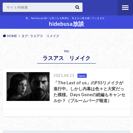
私、hidebusaが様々な気になる事柄を、気ままに書き綴っていきます。
hidebusa放談
HOME
タグ : ラスアス リメイク
TAG
ラスアス リメイク
2021.04.11
Game
「The Last of us」のPS5リメイクが
進行中。しかし内幕は色々と大変だっ
た模様。Days Goneの続編もキャンセ
ルか？（ブルームバーグ報道）