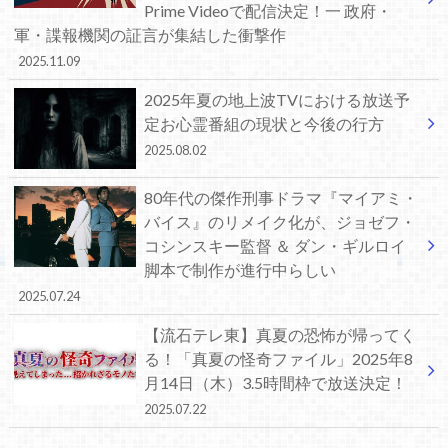
Prime Videoで配信決定！一 政府・
軍・諜報機関の証言が集結した衝撃作
2025.11.09
2025年夏の地上波TVにおける放送予
定お心霊番組の現状と今後の行方
2025.08.02
80年代の傑作刑事ドラマ『マイアミ・
バイス』のリメイク化が、ジョゼフ・
コシンスキー監督 ＆ ダン・ギルロイ
脚本で制作が進行中らしい
2025.07.24
【流石テレ東】真夏の恐怖が帰ってく
る！「真夏の怪奇ファイル」2025年8
月14日（木）3.5時間枠で放送決定！
2025.07.22