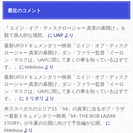
最近のコメント
『 エイジ・オブ・ディスクロージャー 真実の幕開け 』を
観て個人的な感想。
に
UAP
より
最新UFOドキュメンタリー映画「エイジ・オブ・ディスク
ロージャー 真実の幕開け」ダン・ファラー監督「イーロ
ン・マスクは、UAPに関して多くの事を知っているはずで
す。」
に
hidebusa
より
最新UFOドキュメンタリー映画「エイジ・オブ・ディスク
ロージャー 真実の幕開け」ダン・ファラー監督「イーロ
ン・マスクは、UAPに関して多くの事を知っているはずで
す。」
に
トリポリ
より
米ラスベガスのエリア51 「S4」の真実に迫るボブ・ラザ
ー最新ドキュメンタリー映画『S4 : THE BOB LAZAR
STORY』が今夏の公開に向けて予告編が公開。
に
hidebusa
より