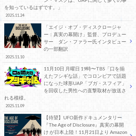
を知っているはずです。」
2025.11.24
「エイジ・オブ・ディスクロージャ
ー：真実の幕開け」監督、プロデュー
サー ダン・ファラー氏インタビュー
の一部翻訳
2025.11.10
11月10日 月曜日 19時〜TBS「口を揃
えたフシギな話」でコロンビアで話題
になった球形UAP「ブガ・スフィア」
を回収した男性への直撃取材が放送さ
れる模様。
2025.11.09
【待望】UFO新作ドキュメンタリー
『The Age of Disclosure』真実の幕開
け が日本上陸！11月21日より Amazon