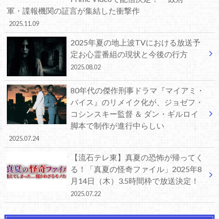
軍・諜報機関の証言が集結した衝撃作
2025.11.09
2025年夏の地上波TVにおける放送予
定お心霊番組の現状と今後の行方
2025.08.02
80年代の傑作刑事ドラマ『マイアミ・
バイス』のリメイク化が、ジョゼフ・
コシンスキー監督 ＆ ダン・ギルロイ
脚本で制作が進行中らしい
2025.07.24
【流石テレ東】真夏の恐怖が帰ってく
る！「真夏の怪奇ファイル」2025年8
月14日（木）3.5時間枠で放送決定！
2025.07.22