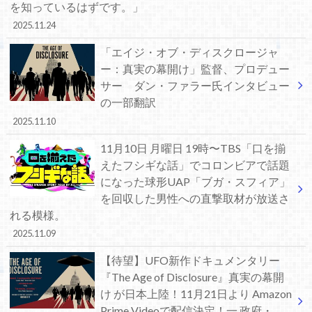
を知っているはずです。」
2025.11.24
「エイジ・オブ・ディスクロージャ
ー：真実の幕開け」監督、プロデュー
サー ダン・ファラー氏インタビュー
の一部翻訳
2025.11.10
11月10日 月曜日 19時〜TBS「口を揃
えたフシギな話」でコロンビアで話題
になった球形UAP「ブガ・スフィア」
を回収した男性への直撃取材が放送さ
れる模様。
2025.11.09
【待望】UFO新作ドキュメンタリー
『The Age of Disclosure』真実の幕開
け が日本上陸！11月21日より Amazon
Prime Videoで配信決定！一 政府・