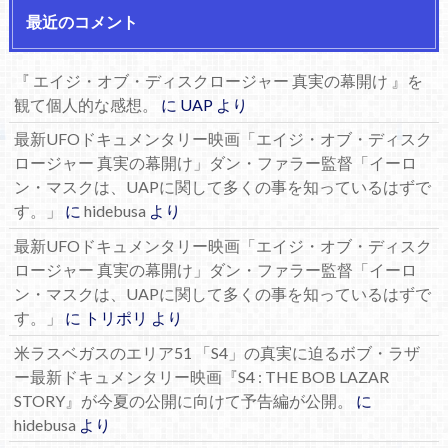
最近のコメント
『 エイジ・オブ・ディスクロージャー 真実の幕開け 』を
観て個人的な感想。
に
UAP
より
最新UFOドキュメンタリー映画「エイジ・オブ・ディスク
ロージャー 真実の幕開け」ダン・ファラー監督「イーロ
ン・マスクは、UAPに関して多くの事を知っているはずで
す。」
に
hidebusa
より
最新UFOドキュメンタリー映画「エイジ・オブ・ディスク
ロージャー 真実の幕開け」ダン・ファラー監督「イーロ
ン・マスクは、UAPに関して多くの事を知っているはずで
す。」
に
トリポリ
より
米ラスベガスのエリア51 「S4」の真実に迫るボブ・ラザ
ー最新ドキュメンタリー映画『S4 : THE BOB LAZAR
STORY』が今夏の公開に向けて予告編が公開。
に
hidebusa
より