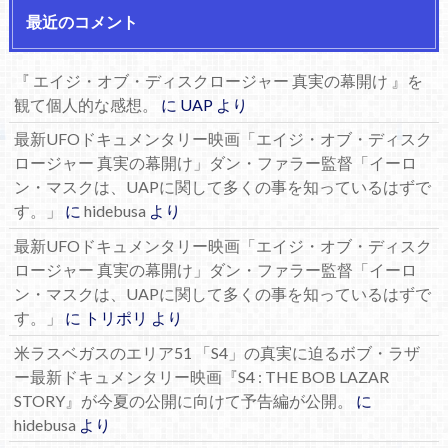
最近のコメント
『 エイジ・オブ・ディスクロージャー 真実の幕開け 』を
観て個人的な感想。
に
UAP
より
最新UFOドキュメンタリー映画「エイジ・オブ・ディスク
ロージャー 真実の幕開け」ダン・ファラー監督「イーロ
ン・マスクは、UAPに関して多くの事を知っているはずで
す。」
に
hidebusa
より
最新UFOドキュメンタリー映画「エイジ・オブ・ディスク
ロージャー 真実の幕開け」ダン・ファラー監督「イーロ
ン・マスクは、UAPに関して多くの事を知っているはずで
す。」
に
トリポリ
より
米ラスベガスのエリア51 「S4」の真実に迫るボブ・ラザ
ー最新ドキュメンタリー映画『S4 : THE BOB LAZAR
STORY』が今夏の公開に向けて予告編が公開。
に
hidebusa
より