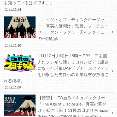
を知っているはずです。」
2025.11.24
「エイジ・オブ・ディスクロージャ
ー：真実の幕開け」監督、プロデュー
サー ダン・ファラー氏インタビュー
の一部翻訳
2025.11.10
11月10日 月曜日 19時〜TBS「口を揃
えたフシギな話」でコロンビアで話題
になった球形UAP「ブガ・スフィア」
を回収した男性への直撃取材が放送さ
れる模様。
2025.11.09
【待望】UFO新作ドキュメンタリー
『The Age of Disclosure』真実の幕開
け が日本上陸！11月21日より Amazon
Prime Videoで配信決定！一 政府・