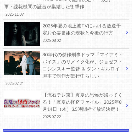
軍・諜報機関の証言が集結した衝撃作
2025.11.09
2025年夏の地上波TVにおける放送予
定お心霊番組の現状と今後の行方
2025.08.02
80年代の傑作刑事ドラマ『マイアミ・
バイス』のリメイク化が、ジョゼフ・
コシンスキー監督 ＆ ダン・ギルロイ
脚本で制作が進行中らしい
2025.07.24
【流石テレ東】真夏の恐怖が帰ってく
る！「真夏の怪奇ファイル」2025年8
月14日（木）3.5時間枠で放送決定！
2025.07.22