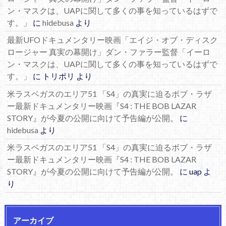
ン・マスクは、UAPに関して多くの事を知っているはずで
す。」
に
hidebusa
より
最新UFOドキュメンタリー映画「エイジ・オブ・ディスク
ロージャー 真実の幕開け」ダン・ファラー監督「イーロ
ン・マスクは、UAPに関して多くの事を知っているはずで
す。」
に
トリポリ
より
米ラスベガスのエリア51 「S4」の真実に迫るボブ・ラザ
ー最新ドキュメンタリー映画『S4 : THE BOB LAZAR
STORY』が今夏の公開に向けて予告編が公開。
に
hidebusa
より
米ラスベガスのエリア51 「S4」の真実に迫るボブ・ラザ
ー最新ドキュメンタリー映画『S4 : THE BOB LAZAR
STORY』が今夏の公開に向けて予告編が公開。
に
uap
よ
り
アーカイブ