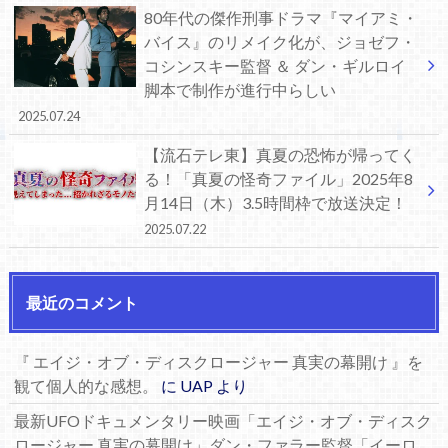
80年代の傑作刑事ドラマ『マイアミ・
バイス』のリメイク化が、ジョゼフ・
コシンスキー監督 ＆ ダン・ギルロイ
脚本で制作が進行中らしい
2025.07.24
【流石テレ東】真夏の恐怖が帰ってく
る！「真夏の怪奇ファイル」2025年8
月14日（木）3.5時間枠で放送決定！
2025.07.22
最近のコメント
『 エイジ・オブ・ディスクロージャー 真実の幕開け 』を
観て個人的な感想。
に
UAP
より
最新UFOドキュメンタリー映画「エイジ・オブ・ディスク
ロージャー 真実の幕開け」ダン・ファラー監督「イーロ