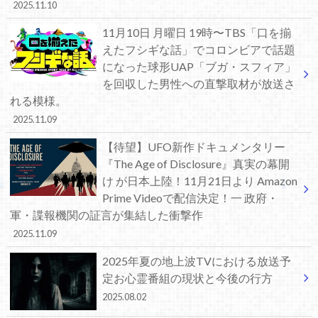
2025.11.10
11月10日 月曜日 19時〜TBS「口を揃
えたフシギな話」でコロンビアで話題
になった球形UAP「ブガ・スフィア」
を回収した男性への直撃取材が放送さ
れる模様。
2025.11.09
【待望】UFO新作ドキュメンタリー
『The Age of Disclosure』真実の幕開
け が日本上陸！11月21日より Amazon
Prime Videoで配信決定！一 政府・
軍・諜報機関の証言が集結した衝撃作
2025.11.09
2025年夏の地上波TVにおける放送予
定お心霊番組の現状と今後の行方
2025.08.02