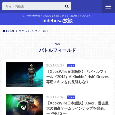
私、hidebusaが様々な気になる事柄を、気ままに書き綴っていきます。
hidebusa放談
HOME
タグ : バトルフィールド
TAG
バトルフィールド
2021.08.17
Game
【XboxWire日本語訳】『バトルフィ
ールド2042』のKimble “Irish” Graves
専用スキンをお見逃しなく
2021.06.16
Game
【XboxWire日本語訳】Xbox、過去最
大の独占ゲームラインナップを発表。
ー PART2 ー