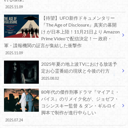
2025.11.09
【待望】UFO新作ドキュメンタリー
『The Age of Disclosure』真実の幕開
け が日本上陸！11月21日より Amazon
Prime Videoで配信決定！一 政府・
軍・諜報機関の証言が集結した衝撃作
2025.11.09
2025年夏の地上波TVにおける放送予
定お心霊番組の現状と今後の行方
2025.08.02
80年代の傑作刑事ドラマ『マイアミ・
バイス』のリメイク化が、ジョゼフ・
コシンスキー監督 ＆ ダン・ギルロイ
脚本で制作が進行中らしい
2025.07.24