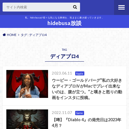
私、hidebusaが様々な気になる事柄を、気ままに書き綴っていきます。
hidebusa放談
HOME
タグ : ディアブロ4
TAG
ディアブロ4
2023.06.11
Apple
ウーピー・ゴールドバーグ“私の大好き
なディアブロⅣがMacでプレイ出来な
いのは、腹が立つ。“と嘆きと怒りの動
画をインスタに投稿。
2022.11.07
Game
【噂】『Diablo 4』の発売日は2023年
4月？