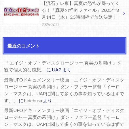
【流石テレ東】真夏の恐怖が帰ってく
る！「真夏の怪奇ファイル」2025年8
月14日（木）3.5時間枠で放送決定！
2025.07.22
最近のコメント
『 エイジ・オブ・ディスクロージャー 真実の幕開け 』を
観て個人的な感想。
に
UAP
より
最新UFOドキュメンタリー映画「エイジ・オブ・ディスク
ロージャー 真実の幕開け」ダン・ファラー監督「イーロ
ン・マスクは、UAPに関して多くの事を知っているはずで
す。」
に
hidebusa
より
最新UFOドキュメンタリー映画「エイジ・オブ・ディスク
ロージャー 真実の幕開け」ダン・ファラー監督「イーロ
ン・マスクは、UAPに関して多くの事を知っているはずで