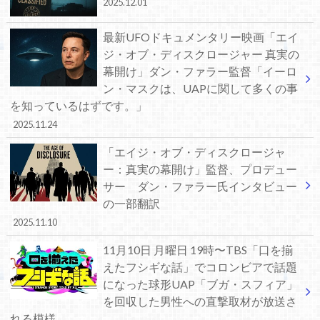
2025.12.01
最新UFOドキュメンタリー映画「エイ
ジ・オブ・ディスクロージャー 真実の
幕開け」ダン・ファラー監督「イーロ
ン・マスクは、UAPに関して多くの事
を知っているはずです。」
2025.11.24
「エイジ・オブ・ディスクロージャ
ー：真実の幕開け」監督、プロデュー
サー ダン・ファラー氏インタビュー
の一部翻訳
2025.11.10
11月10日 月曜日 19時〜TBS「口を揃
えたフシギな話」でコロンビアで話題
になった球形UAP「ブガ・スフィア」
を回収した男性への直撃取材が放送さ
れる模様。