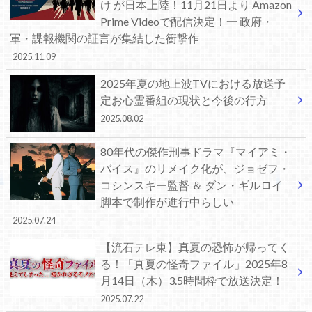
け が日本上陸！11月21日より Amazon
Prime Videoで配信決定！一 政府・
軍・諜報機関の証言が集結した衝撃作
2025.11.09
2025年夏の地上波TVにおける放送予
定お心霊番組の現状と今後の行方
2025.08.02
80年代の傑作刑事ドラマ『マイアミ・
バイス』のリメイク化が、ジョゼフ・
コシンスキー監督 ＆ ダン・ギルロイ
脚本で制作が進行中らしい
2025.07.24
【流石テレ東】真夏の恐怖が帰ってく
る！「真夏の怪奇ファイル」2025年8
月14日（木）3.5時間枠で放送決定！
2025.07.22