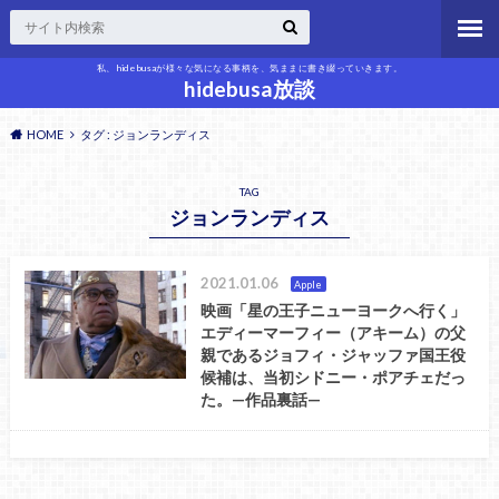
私、hidebusaが様々な気になる事柄を、気ままに書き綴っていきます。
hidebusa放談
HOME
タグ : ジョンランディス
TAG
ジョンランディス
2021.01.06
Apple
映画「星の王子ニューヨークへ行く」
エディーマーフィー（アキーム）の父
親であるジョフィ・ジャッファ国王役
候補は、当初シドニー・ポアチェだっ
た。—作品裏話—