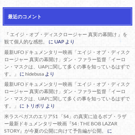
最近のコメント
『 エイジ・オブ・ディスクロージャー 真実の幕開け 』を
観て個人的な感想。
に
UAP
より
最新UFOドキュメンタリー映画「エイジ・オブ・ディスク
ロージャー 真実の幕開け」ダン・ファラー監督「イーロ
ン・マスクは、UAPに関して多くの事を知っているはずで
す。」
に
hidebusa
より
最新UFOドキュメンタリー映画「エイジ・オブ・ディスク
ロージャー 真実の幕開け」ダン・ファラー監督「イーロ
ン・マスクは、UAPに関して多くの事を知っているはずで
す。」
に
トリポリ
より
米ラスベガスのエリア51 「S4」の真実に迫るボブ・ラザ
ー最新ドキュメンタリー映画『S4 : THE BOB LAZAR
STORY』が今夏の公開に向けて予告編が公開。
に