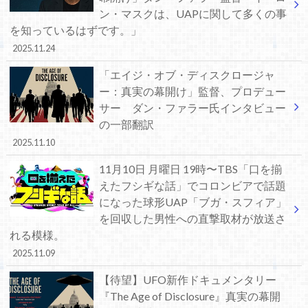
ン・マスクは、UAPに関して多くの事
を知っているはずです。」
2025.11.24
「エイジ・オブ・ディスクロージャ
ー：真実の幕開け」監督、プロデュー
サー ダン・ファラー氏インタビュー
の一部翻訳
2025.11.10
11月10日 月曜日 19時〜TBS「口を揃
えたフシギな話」でコロンビアで話題
になった球形UAP「ブガ・スフィア」
を回収した男性への直撃取材が放送さ
れる模様。
2025.11.09
【待望】UFO新作ドキュメンタリー
『The Age of Disclosure』真実の幕開