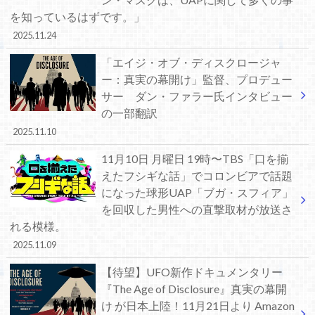
を知っているはずです。」
2025.11.24
「エイジ・オブ・ディスクロージャ
ー：真実の幕開け」監督、プロデュー
サー ダン・ファラー氏インタビュー
の一部翻訳
2025.11.10
11月10日 月曜日 19時〜TBS「口を揃
えたフシギな話」でコロンビアで話題
になった球形UAP「ブガ・スフィア」
を回収した男性への直撃取材が放送さ
れる模様。
2025.11.09
【待望】UFO新作ドキュメンタリー
『The Age of Disclosure』真実の幕開
け が日本上陸！11月21日より Amazon