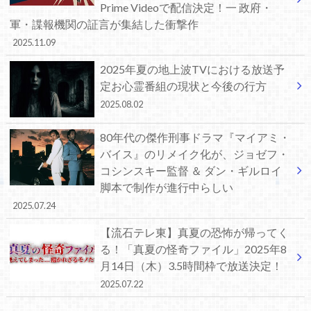
Prime Videoで配信決定！一 政府・
軍・諜報機関の証言が集結した衝撃作
2025.11.09
2025年夏の地上波TVにおける放送予
定お心霊番組の現状と今後の行方
2025.08.02
80年代の傑作刑事ドラマ『マイアミ・
バイス』のリメイク化が、ジョゼフ・
コシンスキー監督 ＆ ダン・ギルロイ
脚本で制作が進行中らしい
2025.07.24
【流石テレ東】真夏の恐怖が帰ってく
る！「真夏の怪奇ファイル」2025年8
月14日（木）3.5時間枠で放送決定！
2025.07.22