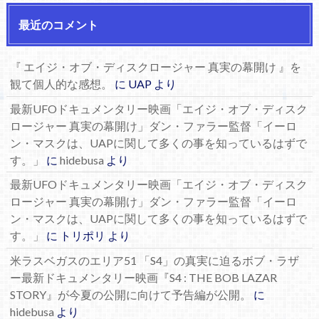
最近のコメント
『 エイジ・オブ・ディスクロージャー 真実の幕開け 』を
観て個人的な感想。
に
UAP
より
最新UFOドキュメンタリー映画「エイジ・オブ・ディスク
ロージャー 真実の幕開け」ダン・ファラー監督「イーロ
ン・マスクは、UAPに関して多くの事を知っているはずで
す。」
に
hidebusa
より
最新UFOドキュメンタリー映画「エイジ・オブ・ディスク
ロージャー 真実の幕開け」ダン・ファラー監督「イーロ
ン・マスクは、UAPに関して多くの事を知っているはずで
す。」
に
トリポリ
より
米ラスベガスのエリア51 「S4」の真実に迫るボブ・ラザ
ー最新ドキュメンタリー映画『S4 : THE BOB LAZAR
STORY』が今夏の公開に向けて予告編が公開。
に
hidebusa
より