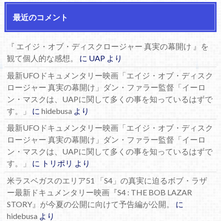
最近のコメント
『 エイジ・オブ・ディスクロージャー 真実の幕開け 』を
観て個人的な感想。
に
UAP
より
最新UFOドキュメンタリー映画「エイジ・オブ・ディスク
ロージャー 真実の幕開け」ダン・ファラー監督「イーロ
ン・マスクは、UAPに関して多くの事を知っているはずで
す。」
に
hidebusa
より
最新UFOドキュメンタリー映画「エイジ・オブ・ディスク
ロージャー 真実の幕開け」ダン・ファラー監督「イーロ
ン・マスクは、UAPに関して多くの事を知っているはずで
す。」
に
トリポリ
より
米ラスベガスのエリア51 「S4」の真実に迫るボブ・ラザ
ー最新ドキュメンタリー映画『S4 : THE BOB LAZAR
STORY』が今夏の公開に向けて予告編が公開。
に
hidebusa
より