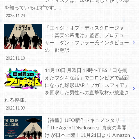
を知っているはずです。」
2025.11.24
「エイジ・オブ・ディスクロージャ
ー：真実の幕開け」監督、プロデュー
サー ダン・ファラー氏インタビュー
の一部翻訳
2025.11.10
11月10日 月曜日 19時〜TBS「口を揃
えたフシギな話」でコロンビアで話題
になった球形UAP「ブガ・スフィア」
を回収した男性への直撃取材が放送さ
れる模様。
2025.11.09
【待望】UFO新作ドキュメンタリー
『The Age of Disclosure』真実の幕開
け が日本上陸！11月21日より Amazon