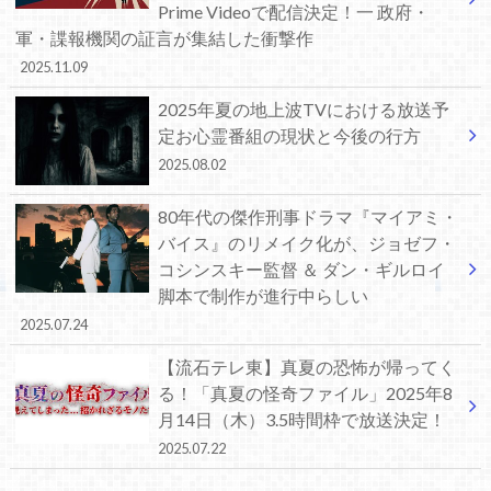
Prime Videoで配信決定！一 政府・
軍・諜報機関の証言が集結した衝撃作
2025.11.09
2025年夏の地上波TVにおける放送予
定お心霊番組の現状と今後の行方
2025.08.02
80年代の傑作刑事ドラマ『マイアミ・
バイス』のリメイク化が、ジョゼフ・
コシンスキー監督 ＆ ダン・ギルロイ
脚本で制作が進行中らしい
2025.07.24
【流石テレ東】真夏の恐怖が帰ってく
る！「真夏の怪奇ファイル」2025年8
月14日（木）3.5時間枠で放送決定！
2025.07.22