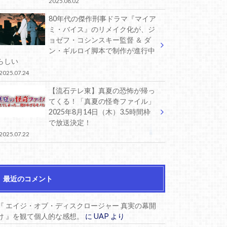
2025.08.02
80年代の傑作刑事ドラマ『マイア
ミ・バイス』のリメイク化が、ジ
ョゼフ・コシンスキー監督 ＆ ダ
ン・ギルロイ脚本で制作が進行中
らしい
2025.07.24
【流石テレ東】真夏の恐怖が帰っ
てくる！「真夏の怪奇ファイル」
2025年8月14日（木）3.5時間枠
で放送決定！
2025.07.22
最近のコメント
『 エイジ・オブ・ディスクロージャー 真実の幕開
け 』を観て個人的な感想。
に
UAP
より