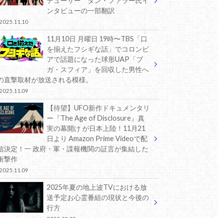
デューサー ダン・ファラー氏イ
ンタビューの一部翻訳
2025.11.10
11月10日 月曜日 19時〜TBS「口
を揃えたフシギな話」でコロンビ
アで話題になった球形UAP「ブ
ガ・スフィア」を回収した男性へ
の直撃取材が放送される模様。
2025.11.09
【待望】UFO新作ドキュメンタリ
ー『The Age of Disclosure』真
実の幕開け が日本上陸！11月21
日より Amazon Prime Videoで配
信決定！一 政府・軍・諜報機関の証言が集結した
衝撃作
2025.11.09
2025年夏の地上波TVにおける放
送予定お心霊番組の現状と今後の
行方