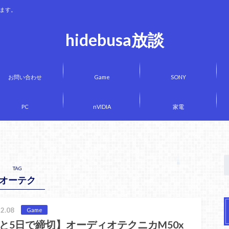
きます。
hidebusa放談
お問い合わせ
Game
SONY
PC
nVIDIA
家電
TAG
オーテク
2.08
Game
と5日で締切】オーディオテクニカM50x