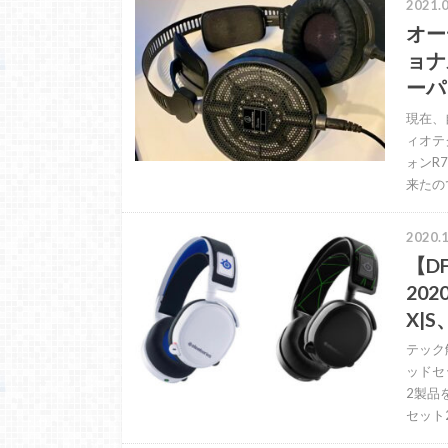
2021.0
オー
ョナ
ーパ
現在、
ィオテ
ォンR
来たの
2020.1
【D
202
X|S
テック
ッドセ
2製品
セット2