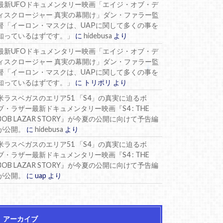
最新UFOドキュメンタリー映画「エイジ・オブ・デ
ィスクロージャー 真実の幕開け」ダン・ファラー監
督「イーロン・マスクは、UAPに関して多くの事を
知っているはずです。」
に
hidebusa
より
最新UFOドキュメンタリー映画「エイジ・オブ・デ
ィスクロージャー 真実の幕開け」ダン・ファラー監
督「イーロン・マスクは、UAPに関して多くの事を
知っているはずです。」
に
トリポリ
より
米ラスベガスのエリア51 「S4」の真実に迫るボ
ブ・ラザー最新ドキュメンタリー映画『S4 : THE
BOB LAZAR STORY』が今夏の公開に向けて予告編
が公開。
に
hidebusa
より
米ラスベガスのエリア51 「S4」の真実に迫るボ
ブ・ラザー最新ドキュメンタリー映画『S4 : THE
BOB LAZAR STORY』が今夏の公開に向けて予告編
が公開。
に
uap
より
アーカイブ