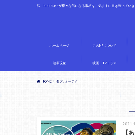
私、hidebusaが様々な気になる事柄を、気ままに書き綴ってい
ホームページ
このHPについて
超常現象
映画、TVドラマ
HOME
タグ : オーテク
2021.1
【あ