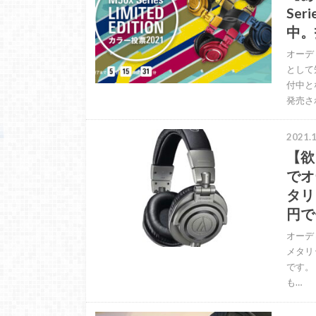
Se
中。
オーデ
として
付中と
発売さ
2021.1
【欲
でオ
タリ
円で
オーデ
メタリッ
です。
も…