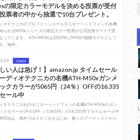
riesの限定カラーモデルを決める投票が受付
投票者の中から抽選で10台プレゼント。
ィオテクニカのプロフェッショナルモニターヘッドフォンの名機
知られるM50xシリーズの限定カラー投票が公式投票サイトで受
なっています。 ATH-M50xは2014年にM50の後継モデルとして
れ、海外…
0.29
Game
しい人は急げ！】amazon.jp タイムセール
ーディオテクニカの名機ATH-M50xガンメ
ックカラーが5065円（24％）OFFの16,335
セール中
ィオテクニカ社のモニターヘッドフォンの名機ATH-M50xのガン
クカラーが24％OFF（-5,065円）の16,335円でタイムセール中
 M50xは、海外ではスタジオをはじめ、数々のアーティストから