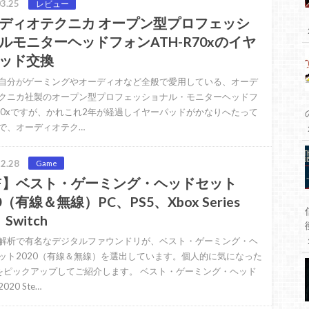
3.25
レビュー
ディオテクニカ オープン型プロフェッシ
ルモニターヘッドフォンATH-R70xのイヤ
ッド交換
自分がゲーミングやオーディオなど全般で愛用している、オーデ
クニカ社製のオープン型プロフェッショナル・モニターヘッドフ
70xですが、かれこれ2年が経過しイヤーパッドがかなりへたって
で、オーディオテク…
2.28
Game
F】ベスト・ゲーミング・ヘッドセット
0（有線＆無線）PC、PS5、Xbox Series
、Switch
解析で有名なデジタルファウンドリが、ベスト・ゲーミング・ヘ
ット2020（有線＆無線）を選出しています。個人的に気になった
をピックアップしてご紹介します。 ベスト・ゲーミング・ヘッド
020 Ste…