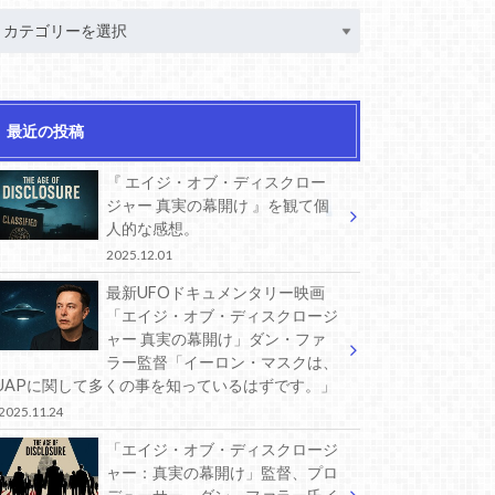
最近の投稿
『 エイジ・オブ・ディスクロー
ジャー 真実の幕開け 』を観て個
人的な感想。
2025.12.01
最新UFOドキュメンタリー映画
「エイジ・オブ・ディスクロージ
ャー 真実の幕開け」ダン・ファ
ラー監督「イーロン・マスクは、
UAPに関して多くの事を知っているはずです。」
2025.11.24
「エイジ・オブ・ディスクロージ
ャー：真実の幕開け」監督、プロ